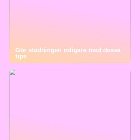
Gör städningen roligare med dessa
tips