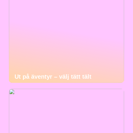
Ut på äventyr – välj tätt tält