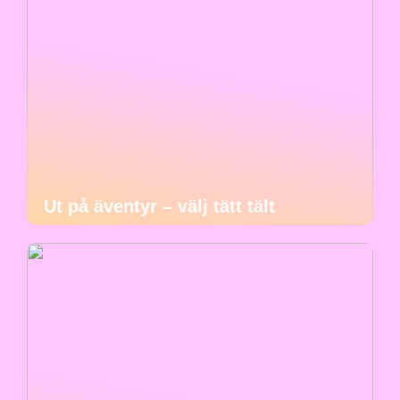
Ut på äventyr – välj tätt tält