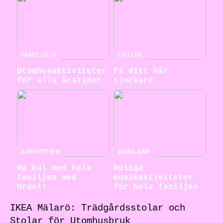
FAMILJELIV
LIVSSTIL
Utomhusaktiviteter
Få ditt hår
för alla årstider
tjockare
AKTIVITETER
GODA RÅD
Ha kul med hela
Roliga
familjen med
musikaktiviteter
Ordel!
för hela familjen
IKEA Mälarö: Trädgårdsstolar och
Stolar för Utomhusbruk