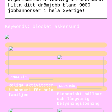
Hitta ditt drömjobb bland 9000
jobbannonser i hela Sverige!
Keywords: blocket askersund
GODA RÅD
Roliga aktiviteter
GODA RÅD
i Danmark för hela
Ekonomiskt hållbar
familjen
och långvarig
belysningslösning