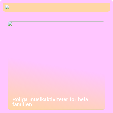
Roliga musikaktiviteter för hela
familjen