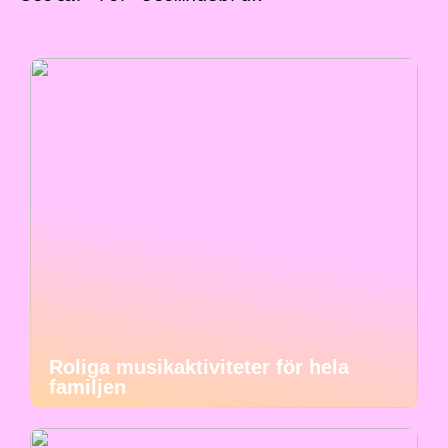
Roliga musikaktiviteter för hela
familjen