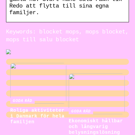
Redo att flytta till sina egna
familjer.
Keywords: blocket mops, mops blocket,
mops till salu blocket
GODA RÅD
Roliga aktiviteter
GODA RÅD
i Danmark för hela
Ekonomiskt hållbar
familjen
och långvarig
belysningslösning