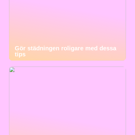
Gör städningen roligare med dessa
tips