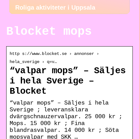
Roliga aktiviteter i Uppsala
Blocket mops
http s://www.blocket.se › annonser ›
hela_sverige › q=v…
“valpar mops” – Säljes
i hela Sverige –
Blocket
“valpar mops” – Säljes i hela
Sverige ; leveransklara
dvärgschnauzervalpar. 25 000 kr ;
Mops. 15 000 kr ; Fina
blandrasvalpar. 14 000 kr ; Söta
mopsvalpar med SKK …