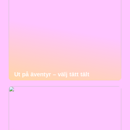
Ut på äventyr – välj tätt tält