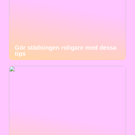
Gör städningen roligare med dessa
tips