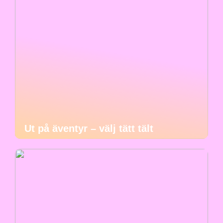
Ut på äventyr – välj tätt tält