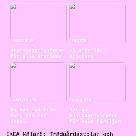
FAMILJELIV
LIVSSTIL
Utomhusaktiviteter
Få ditt hår
för alla årstider
tjockare
AKTIVITETER
GODA RÅD
Ha kul med hela
Roliga
familjen med
musikaktiviteter
Ordel!
för hela familjen
IKEA Mälarö: Trädgårdsstolar och