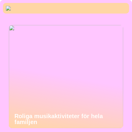
Roliga musikaktiviteter för hela
familjen