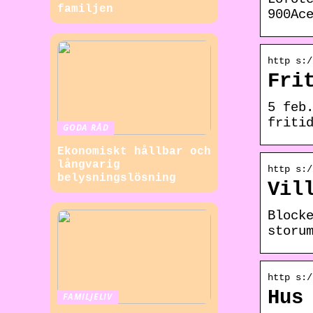
familjen
900Ac
http s:/
Fri
5 feb
friti
GODA RÅD
Ekonomiskt hållbar och
långvarig
http s:/
belysningslösning
Vil
Block
storu
http s:/
Hus
FAMILJELIV