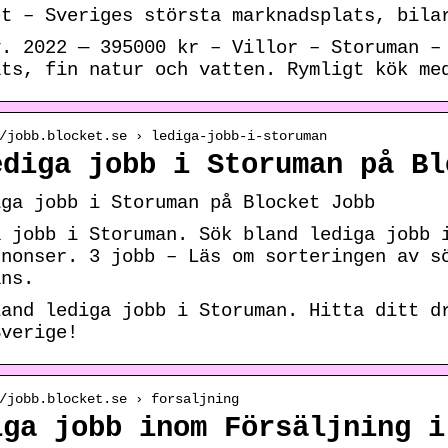
et – Sveriges största marknadsplats, bila
v. 2022 — 395000 kr – Villor – Storuman –
ats, fin natur och vatten. Rymligt kök me
/jobb.blocket.se › lediga-jobb-i-storuman
ediga jobb i Storuman på Bl
iga jobb i Storuman på Blocket Jobb
a jobb i Storuman. Sök bland lediga jobb 
nnonser. 3 jobb – Läs om sorteringen av s
ans.
land lediga jobb i Storuman. Hitta ditt d
Sverige!
/jobb.blocket.se › forsaljning
iga jobb inom Försäljning i