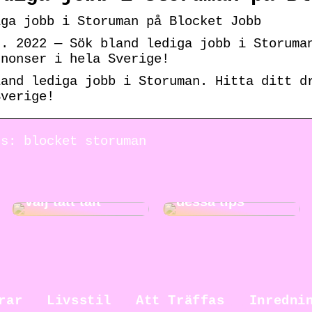
iga jobb i Storuman på Blocket Jobb
c. 2022 — Sök bland lediga jobb i Storuma
nnonser i hela Sverige!
land lediga jobb i Storuman. Hitta ditt d
Sverige!
ds: blocket storuman
Gör städningen
Ut på äventyr –
roligare med
välj tätt tält
dessa tips
rar
Livsstil
Att Träffas
Inredni