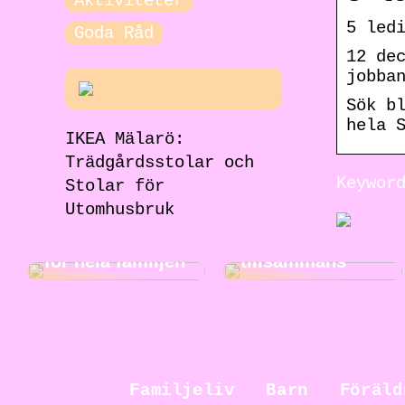
Aktiviteter
5 led
Goda Råd
12 de
jobba
Sök b
hela 
IKEA Mälarö:
Trädgårdsstolar och
Jakt för hela
Keywor
Stolar för
familjen: En
rolig och
Utomhusbruk
Roliga
spännande
musikaktiviteter
aktivitet att göra
för hela familjen
tillsammans
Familjeliv
Barn
Föräld