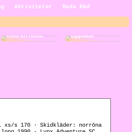
ng
Aktiviteter
Goda Råd
5 fördelar med
Roliga
att växa upp
aktiviteter i
med en hund
Uppsala
l xs/s 170 · Skidkläder: norröna
 long 1990 · Lynx Adventure SC