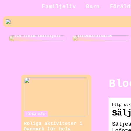
Jakt för hela
Familjeliv
Barn
Föräld
familjen: En
rolig och
Roliga
spännande
musikaktiviteter
aktivitet att göra
för hela familjen
tillsammans
Blo
http s:/
Säl
GODA RÅD
Sälje
Roliga aktiviteter i
Danmark för hela
Lofot