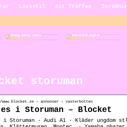
rar
Livsstil
Att Träffas
Inredni
Gör städningen
Ut på äventyr –
roligare med
välj tätt tält
dessa tips
cket storuman
/www.blocket.se › annonser › vasterbotten
jes i Storuman – Blocket
s i Storuman · Audi A1 · Kläder ungdom st
en, Klättermusen, Montec. · Yamaha phazer