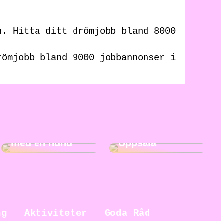
n. Hitta ditt drömjobb bland 8000
römjobb bland 9000 jobbannonser i
5 fördelar med
Roliga
att växa upp
aktiviteter i
med en hund
Uppsala
ng
Aktiviteter
Goda Råd