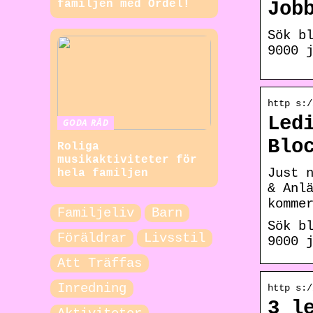
Job
familjen med Ordel!
Sök b
9000 
http s:/
Led
GODA RÅD
Blo
Roliga
musikaktiviteter för
Just 
hela familjen
& Anl
komme
Familjeliv
Barn
Sök b
Föräldrar
Livsstil
9000 
Att Träffas
Inredning
http s:/
3 l