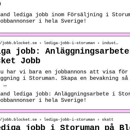
b
land lediga jobb inom Försäljning i Storu
jobbannonser i hela Sverige!
/jobb.blocket.se › lediga-jobb-i-storuman › indust…
iga jobb: Anläggningsarbete
cket Jobb
nu har vi bara en jobbannons att visa för
äggning i Storuman. Skapa en bevakning så
r …
land lediga jobb: Anläggningsarbete i Sto
jobbannonser i hela Sverige!
/jobb.blocket.se › lediga-jobb-i-storuman › skatt
ediga jobb i Storuman på Bl