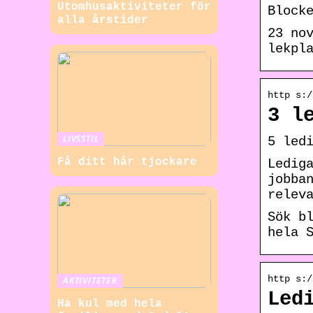
Utomhusaktiviteter för
Block
alla årstider
23 no
lekpl
http s:/
3 l
LIVSSTIL
5 led
Få ditt hår tjockare
Ledig
jobba
relev
Sök b
hela 
http s:/
AKTIVITETER
Led
Ha kul med hela