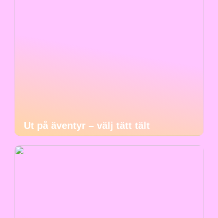
Ut på äventyr – välj tätt tält