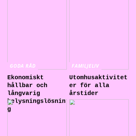
GODA RÅD
FAMILJELIV
Ekonomiskt
Utomhusaktivitet
hållbar och
er för alla
långvarig
årstider
belysningslösnin
g