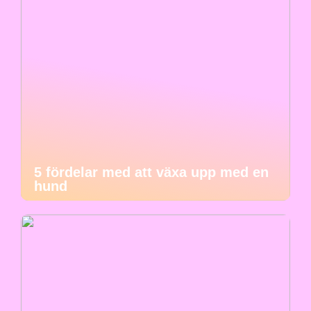
5 fördelar med att växa upp med en
hund