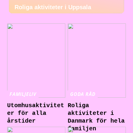
Roliga aktiviteter i Uppsala
FAMILJELIV
GODA RÅD
Utomhusaktivitet
Roliga
er för alla
aktiviteter i
årstider
Danmark för hela
familjen