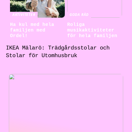
AKTIVITETER
GODA RÅD
Ha kul med hela
Roliga
familjen med
musikaktiviteter
Ordel!
för hela familjen
IKEA Mälarö: Trädgårdsstolar och
Stolar för Utomhusbruk