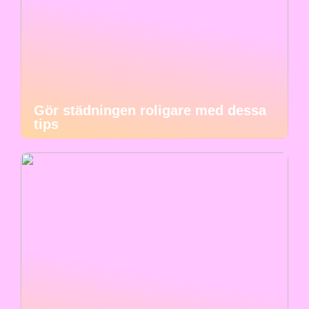
Gör städningen roligare med dessa
tips