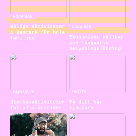
GODA RÅD
Roliga aktiviteter
GODA RÅD
i Danmark för hela
Ekonomiskt hållbar
familjen
och långvarig
belysningslösning
FAMILJELIV
LIVSSTIL
Utomhusaktiviteter
Få ditt hår
för alla årstider
tjockare