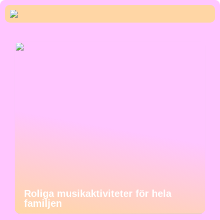
Roliga musikaktiviteter för hela
familjen