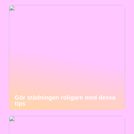
Gör städningen roligare med dessa
tips