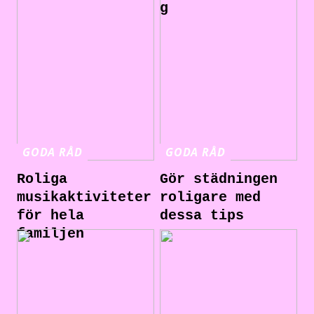
g
GODA RÅD
GODA RÅD
Roliga
Gör städningen
musikaktiviteter
roligare med
för hela
dessa tips
familjen