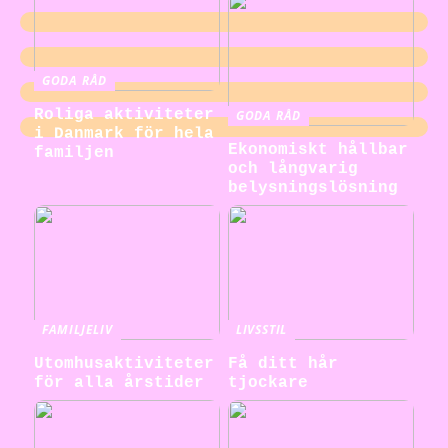
GODA RÅD
Roliga aktiviteter
GODA RÅD
i Danmark för hela
Ekonomiskt hållbar
familjen
och långvarig
belysningslösning
FAMILJELIV
LIVSSTIL
Utomhusaktiviteter
Få ditt hår
för alla årstider
tjockare