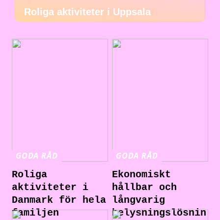
Roliga aktiviteter i Uppsala
GODA RÅD
GODA RÅD
Roliga
Ekonomiskt
aktiviteter i
hållbar och
Danmark för hela
långvarig
familjen
belysningslösnin