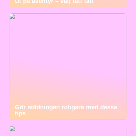
Ut på äventyr – välj tätt tält
Gör städningen roligare med dessa
tips