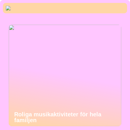
Roliga musikaktiviteter för hela
familjen