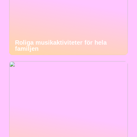
Roliga musikaktiviteter för hela
familjen