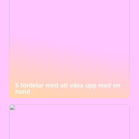
5 fördelar med att växa upp med en
hund