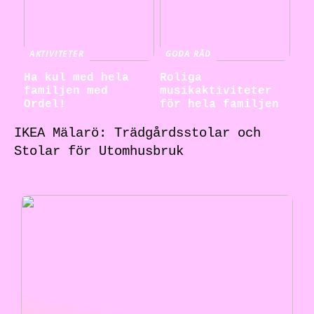
AKTIVITETER
GODA RÅD
Ha kul med hela
Roliga
familjen med
musikaktiviteter
Ordel!
för hela familjen
IKEA Mälarö: Trädgårdsstolar och
Stolar för Utomhusbruk