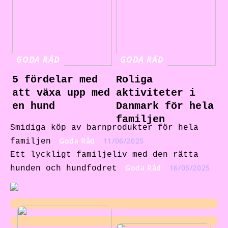
GODA RÅD
GODA RÅD
5 fördelar med
Roliga
att växa upp med
aktiviteter i
en hund
Danmark för hela
familjen
Smidiga köp av barnprodukter för hela
Goda Råd
11/06/2025
familjen
Ett lyckligt familjeliv med den rätta
Goda Råd
16/05/2025
hunden och hundfodret