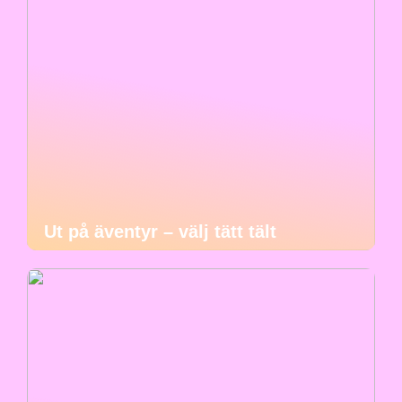
Ut på äventyr – välj tätt tält