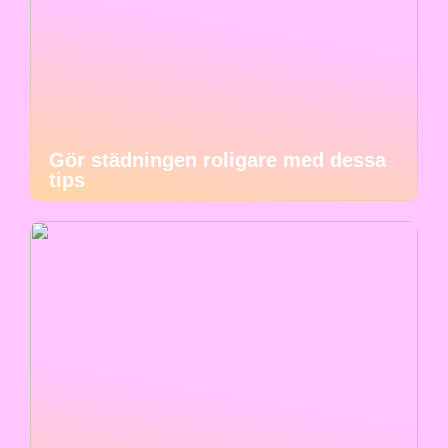
Gör städningen roligare med dessa
tips