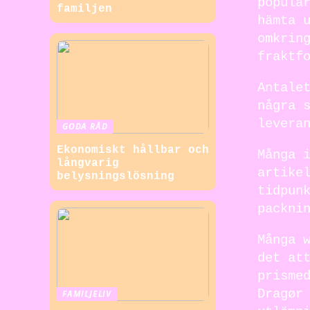
populä
familjen
hämta 
omkrin
fraktf
Antale
några 
levera
GODA RÅD
Ekonomiskt hållbar och
Många 
långvarig
artike
belysningslösning
tidpun
packni
Många 
det at
prisme
Dragør
FAMILJELIV