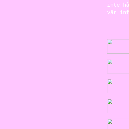
inte h
vår in