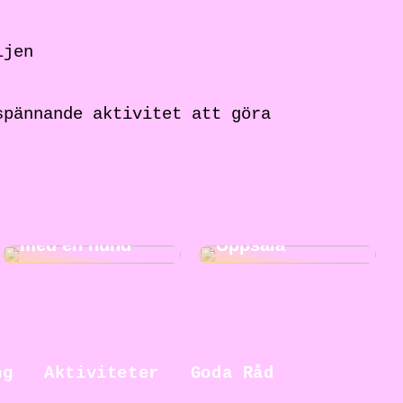
ljen
spännande aktivitet att göra
5 fördelar med
Roliga
att växa upp
aktiviteter i
med en hund
Uppsala
ng
Aktiviteter
Goda Råd