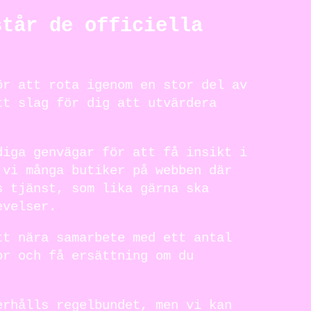
står de officiella
ör att rota igenom en stor del av
tt slag för dig att utvärdera
diga genvägar för att få insikt i
 vi många butiker på webben där
s tjänst, som lika gärna ska
evelser.
tt nära samarbete med ett antal
or och få ersättning om du
erhålls regelbundet, men vi kan