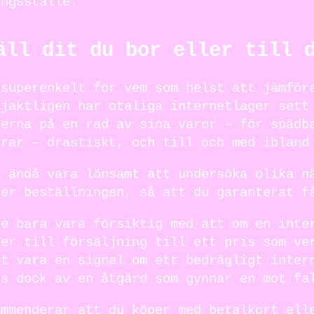
ingsställe.
äll dit du bor eller till 
 superenkelt för vem som helst att jämför
ljaktligen har otaliga internetlager sett
serna på en rad av sina varor – för spädb
rrar – drastiskt, och till och med ibland
n ändå vara lönsamt att undersöka olika n
ger beställningen, så att du garanterat f
te bara vara försiktig med att om en inte
ter till försäljning till ett pris som ve
st vara en signal om ett bedrägligt inter
as dock av en åtgärd som gynnar en mot fa
ommenderar att du köper med betalkort ell