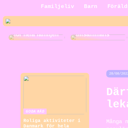
Jakt för hela
Familjeliv
Barn
Föräld
familjen: En
rolig och
Roliga
spännande
musikaktiviteter
aktivitet att göra
för hela familjen
tillsammans
28/08/202
Där
lek
GODA RÅD
Roliga aktiviteter i
Många 
Danmark för hela