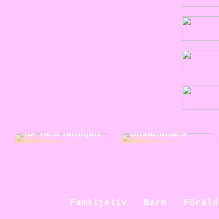
Jakt för hela
familjen: En
rolig och
Roliga
spännande
musikaktiviteter
aktivitet att göra
för hela familjen
tillsammans
Familjeliv
Barn
Föräld