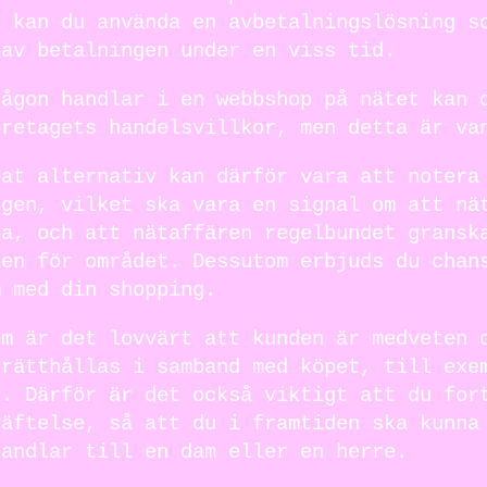
g kan du använda en avbetalningslösning s
 av betalningen under en viss tid.
någon handlar i en webbshop på nätet kan 
öretagets handelsvillkor, men detta är va
nat alternativ kan därför vara att notera
ngen, vilket ska vara en signal om att nä
na, och att nätaffären regelbundet gransk
ren för området. Dessutom erbjuds du chan
m med din shopping.
om är det lovvärt att kunden är medveten 
prätthållas i samband med köpet, till exe
r. Därför är det också viktigt att du for
räftelse, så att du i framtiden ska kunna
handlar till en dam eller en herre.