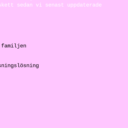
skett sedan vi senast uppdaterade
 familjen
sningslösning