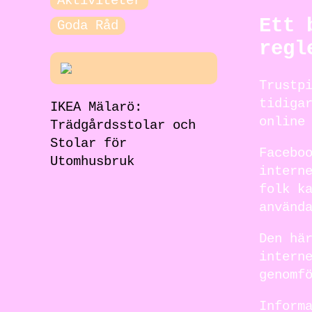
Aktiviteter
Ett 
Goda Råd
regl
Trustp
tidiga
IKEA Mälarö:
online
Trädgårdsstolar och
Stolar för
Facebo
Utomhusbruk
intern
folk k
använd
Den hä
intern
genomf
Inform