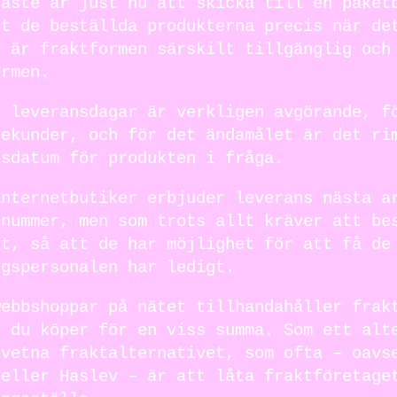
raste är just nu att skicka till en paket
ut de beställda produkterna precis när de
g är fraktformen särskilt tillgänglig och
ormen.
t leveransdagar är verkligen avgörande, f
sekunder, och för det ändamålet är det ri
nsdatum för produkten i fråga.
internetbutiker erbjuder leverans nästa a
lnummer, men som trots allt kräver att be
kt, så att de har möjlighet för att få de
ngspersonalen har ledigt.
webbshoppar på nätet tillhandahåller frak
t du köper för en viss summa. Som ett alt
dvetna fraktalternativet, som ofta – oavs
 eller Haslev – är att låta fraktföretage