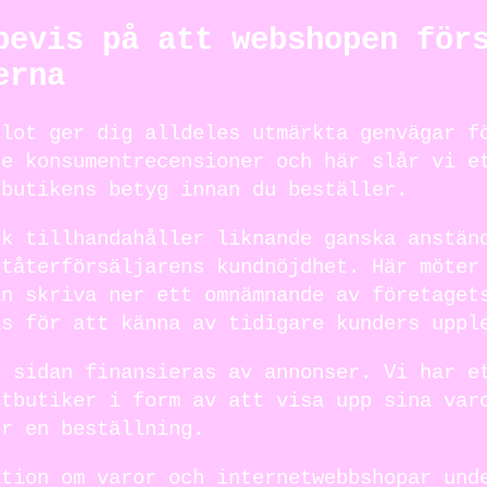
bevis på att webshopen för
erna
ilot ger dig alldeles utmärkta genvägar f
re konsumentrecensioner och här slår vi e
 butikens betyg innan du beställer.
ok tillhandahåller liknande ganska anstän
etåterförsäljarens kundnöjdhet. Här möter
an skriva ner ett omnämnande av företaget
as för att känna av tidigare kunders uppl
r sidan finansieras av annonser. Vi har e
etbutiker i form av att visa upp sina var
ör en beställning.
ation om varor och internetwebbshopar und