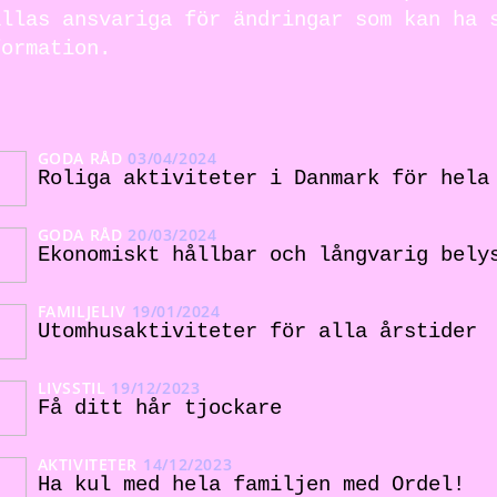
ållas ansvariga för ändringar som kan ha 
formation.
GODA RÅD
03/04/2024
Roliga aktiviteter i Danmark för hela
GODA RÅD
20/03/2024
Ekonomiskt hållbar och långvarig bely
FAMILJELIV
19/01/2024
Utomhusaktiviteter för alla årstider
LIVSSTIL
19/12/2023
Få ditt hår tjockare
AKTIVITETER
14/12/2023
Ha kul med hela familjen med Ordel!