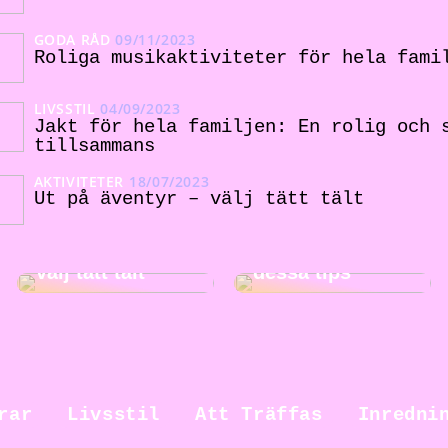
GODA RÅD
09/11/2023
Roliga musikaktiviteter för hela fami
LIVSSTIL
04/09/2023
Jakt för hela familjen: En rolig och 
tillsammans
AKTIVITETER
18/07/2023
Ut på äventyr – välj tätt tält
Gör städningen
Ut på äventyr –
roligare med
välj tätt tält
dessa tips
rar
Livsstil
Att Träffas
Inredni