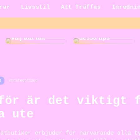
rar
Livsstil
Att Träffas
Inredni
Gör städningen
Ut på äventyr –
roligare med
välj tätt tält
dessa tips
2
Uncategorized
för är det viktigt 
a ute
nätbutiker erbjuder för närvarande alla t