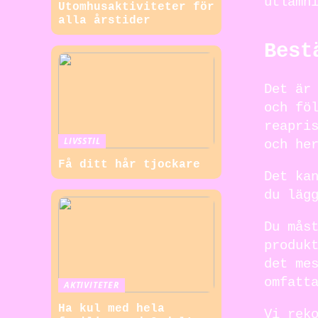
utlämn
Utomhusaktiviteter för
alla årstider
Best
Det är
och fö
reapri
LIVSSTIL
och he
Få ditt hår tjockare
Det ka
du läg
Du mås
produk
det me
omfatt
AKTIVITETER
Ha kul med hela
Vi rek