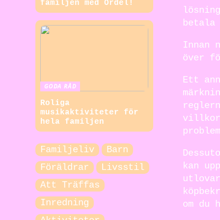
familjen med Ordel!
lösnin
betala
Innan 
över f
Ett an
GODA RÅD
märkni
Roliga
regler
musikaktiviteter för
villko
hela familjen
proble
Familjeliv
Barn
Dessut
kan up
Föräldrar
Livsstil
utlova
Att Träffas
köpbek
Inredning
om du 