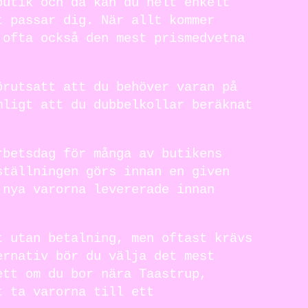
butik och då kan du helt enkelt
t passar dig. När allt kommer
 ofta också den mest prismedvetna
örutsatt att du behöver varan på
mligt att du dubbelkollar beräknat
rbetsdag för många av butikens
ställningen görs innan en given
 nya varorna levererade innan
t utan betalning, men oftast krävs
ernativ bör du välja det mest
ett om du bor nära Taastrup,
t ta varorna till ett