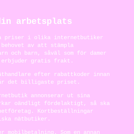
din arbetsplats
a priser i olika internetbutiker
 behovet av att stämpla
arn och barn, såväl som för damer
 erbjuder gratis frakt.
äthandlare efter rabattkoder innan
år det billigaste priset.
rnetbutik annonserar ut sina
rkar oändligt fördelaktigt, så ska
netföretag. Kortbeställningar
lska nätbutiker.
er mobilbetalning. Som en annan