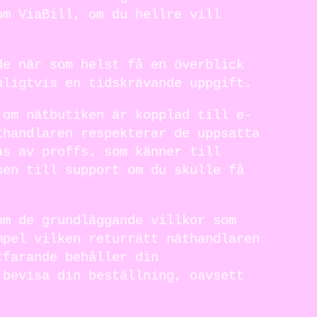
om ViaBill, om du hellre vill
de när som helst få en överblick
nligtvis en tidskrävande uppgift.
 om nätbutiken är kopplad till e-
thandlaren respekterar de uppsatta
as av proffs. som känner till
sen till support om du skulle få
om de grundläggande villkor som
mpel vilken returrätt näthandlaren
tfarande behåller din
 bevisa din beställning, oavsett