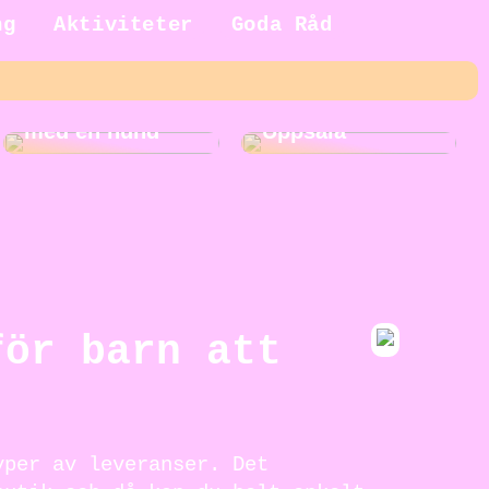
ng
Aktiviteter
Goda Råd
5 fördelar med
Roliga
att växa upp
aktiviteter i
med en hund
Uppsala
för barn att
yper av leveranser. Det