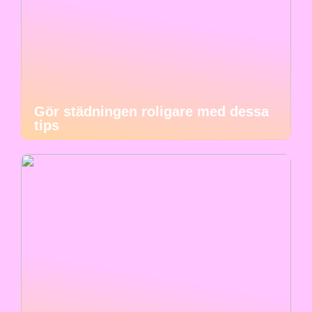
Gör städningen roligare med dessa
tips