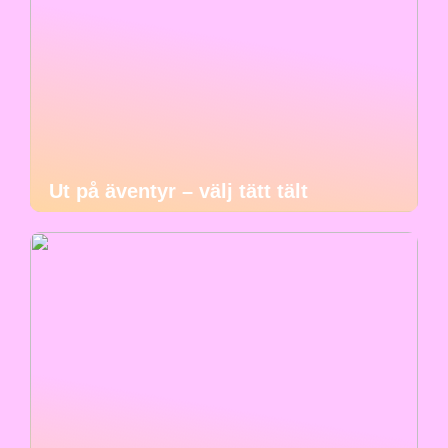
Ut på äventyr – välj tätt tält