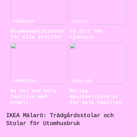
FAMILJELIV
LIVSSTIL
Utomhusaktiviteter
Få ditt hår
för alla årstider
tjockare
AKTIVITETER
GODA RÅD
Ha kul med hela
Roliga
familjen med
musikaktiviteter
Ordel!
för hela familjen
IKEA Mälarö: Trädgårdsstolar och
Stolar för Utomhusbruk