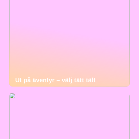
Ut på äventyr – välj tätt tält