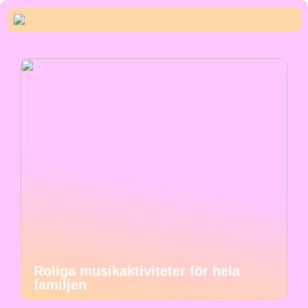
Roliga musikaktiviteter för hela
familjen