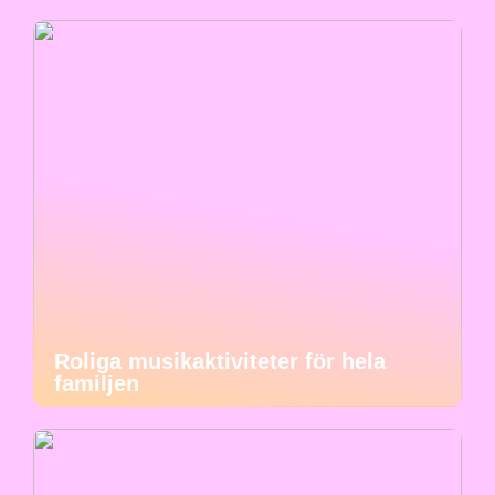
Roliga musikaktiviteter för hela
familjen