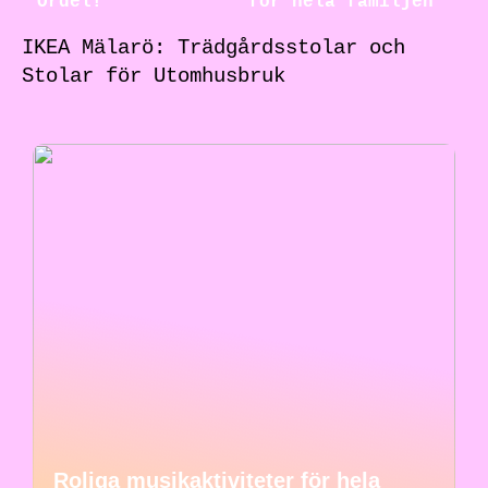
Ordel!
för hela familjen
IKEA Mälarö: Trädgårdsstolar och
Stolar för Utomhusbruk
Roliga musikaktiviteter för hela