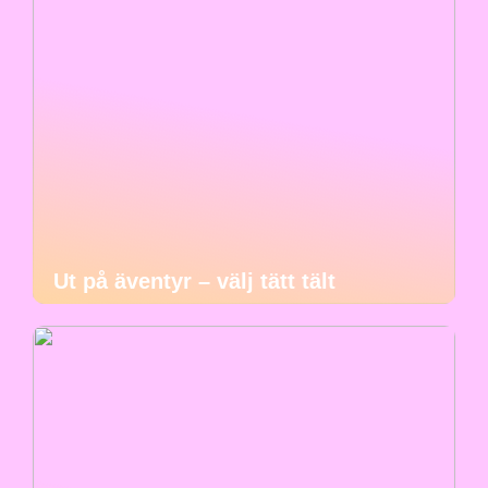
Ut på äventyr – välj tätt tält