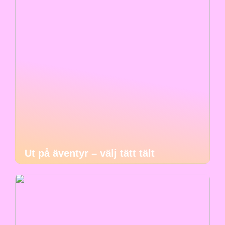
Ut på äventyr – välj tätt tält