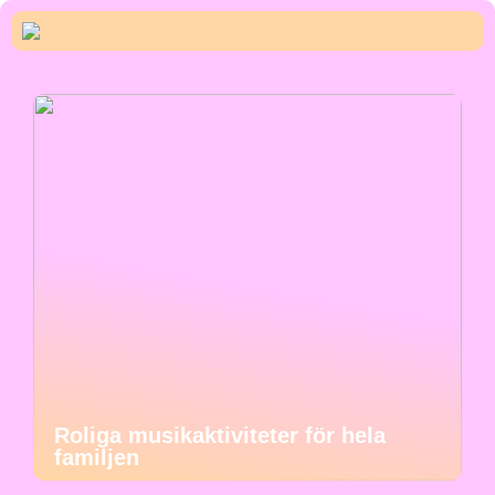
Roliga musikaktiviteter för hela
familjen