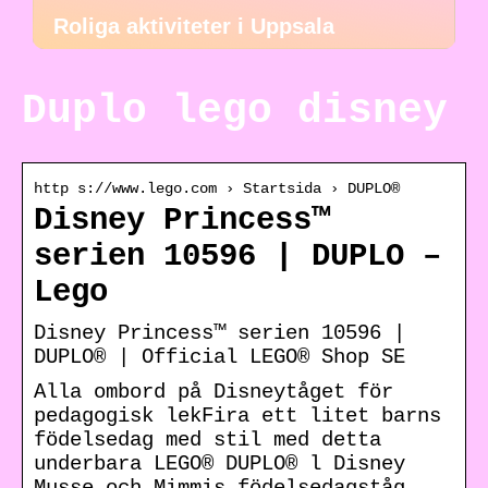
Roliga aktiviteter i Uppsala
Duplo lego disney
http s://www.lego.com › Startsida › DUPLO®
Disney Princess™
serien 10596 | DUPLO –
Lego
Disney Princess™ serien 10596 |
DUPLO® | Official LEGO® Shop SE
Alla ombord på Disneytåget för
pedagogisk lekFira ett litet barns
födelsedag med stil med detta
underbara LEGO® DUPLO® l Disney
Musse och Mimmis födelsedagståg …