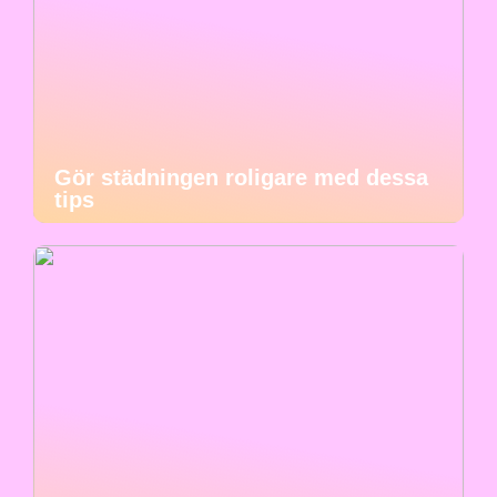
Gör städningen roligare med dessa
tips