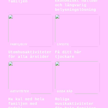
Ekonomiskt hållbar
familjen
och långvarig
belysningslösning
FAMILJELIV
LIVSSTIL
Utomhusaktiviteter
Få ditt hår
för alla årstider
tjockare
AKTIVITETER
GODA RÅD
Ha kul med hela
Roliga
familjen med
musikaktiviteter