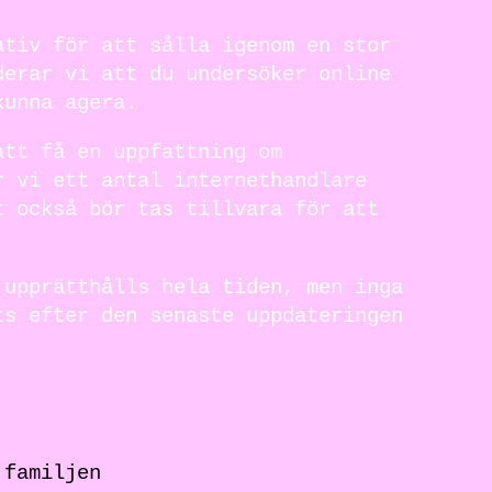
ativ för att sålla igenom en stor
derar vi att du undersöker online
kunna agera.
att få en uppfattning om
r vi ett antal internethandlare
t också bör tas tillvara för att
 upprätthålls hela tiden, men inga
ts efter den senaste uppdateringen
 familjen