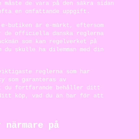
e måste de vara på den säkra sidan
ofta en omfattande uppgift.
 e-butiken är e-märkt, eftersom
r de officiella danska reglerna
ackmän som kan regelverket på
m du skulle ha dilemman med din
viktigaste reglerna som har
cy som garanteras av
t du fortfarande behåller ditt
ditt köp, vad du än har för att
r närmare på