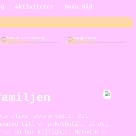
ng
Aktiviteter
Goda Råd
5 fördelar med
Roliga
att växa upp
aktiviteter i
med en hund
Uppsala
familjen
vis olika leveranssätt. Det
hämtad till en paketbutik, så att
 när du har möjlighet. Metoden är