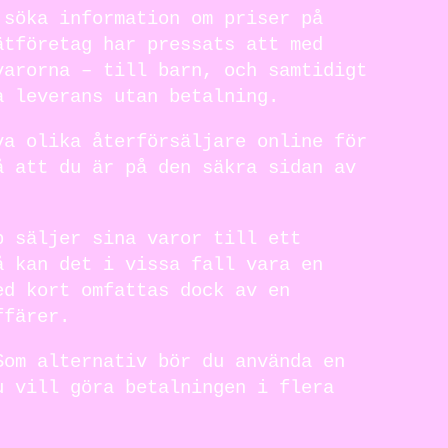
 söka information om priser på
ätföretag har pressats att med
varorna – till barn, och samtidigt
a leverans utan betalning.
va olika återförsäljare online för
å att du är på den säkra sidan av
p säljer sina varor till ett
å kan det i vissa fall vara en
ed kort omfattas dock av en
ffärer.
Som alternativ bör du använda en
u vill göra betalningen i flera