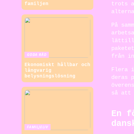
trots 
familjen
altern
På sam
arbets
lättil
pakete
GODA RÅD
från i
Ekonomiskt hållbar och
Flera 
långvarig
belysningslösning
deras 
överen
så att
En f
dans
FAMILJELIV