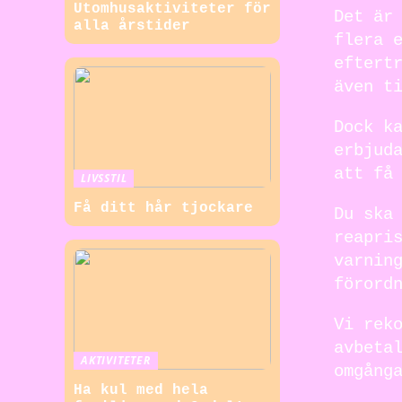
Utomhusaktiviteter för
Det är
alla årstider
flera 
eftert
även t
Dock k
erbjud
att få
LIVSSTIL
Få ditt hår tjockare
Du ska
reapri
varnin
förord
Vi rek
avbeta
AKTIVITETER
omgång
Ha kul med hela