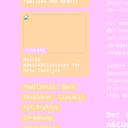
familjen med Ordel!
Innan 
för at
Ett an
det ka
och at
område
GODA RÅD
shoppi
Roliga
musikaktiviteter för
Vidare
hela familjen
betyde
intern
Familjeliv
Barn
orderk
köpa e
Föräldrar
Livsstil
Att Träffas
Det 
Inredning
nätb