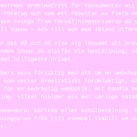
 extremt problemfritt för konsumenter att
e-företag och som ett resultat av flera n
ryck tvinga fram försäljningspriserna på 
ill vuxna – och till och med ibland utför
an det då och då visa sig lönsamt att pro
anden innan du slutför din beställning, s
 det billigaste priset.
 bara vara försiktig med att om en websho
s som verkar orealistiskt fördelaktigt, s
g för en bedräglig webbutik. Att handla m
ning, vilket hjälper oss mot oärliga näta
ommenderar kortköp eller mobilbetalning. 
lningsplan från till exempel ViaBill om d
ar.