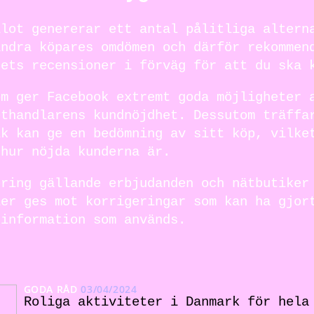
ilot genererar ett antal pålitliga altern
andra köpares omdömen och därför rekommen
gets recensioner i förväg för att du ska 
om ger Facebook extremt goda möjligheter 
ethandlarens kundnöjdhet. Dessutom träffa
lk kan ge en bedömning av sitt köp, vilke
 hur nöjda kunderna är.
ering gällande erbjudanden och nätbutiker
ier ges mot korrigeringar som kan ha gjor
 information som används.
GODA RÅD
03/04/2024
Roliga aktiviteter i Danmark för hela