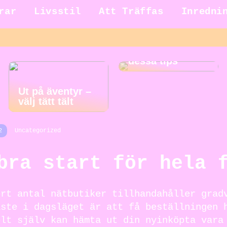
rar
Livsstil
Att Träffas
Inredni
Gör städningen
roligare med
dessa tips
Ut på äventyr –
välj tätt tält
2
Uncategorized
bra start för hela 
ort antal nätbutiker tillhandahåller grad
aste i dagsläget är att få beställningen 
elt själv kan hämta ut din nyinköpta vara