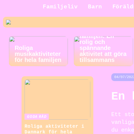
Familjeliv
Barn
Föräld
Jakt för hela
familjen: En
rolig och
Roliga
spännande
musikaktiviteter
aktivitet att göra
för hela familjen
tillsammans
04/07/202
En 
Ett st
GODA RÅD
vanlig
Roliga aktiviteter i
du enk
Danmark för hela