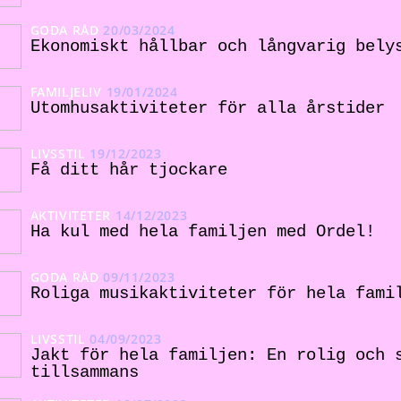
GODA RÅD
20/03/2024
Ekonomiskt hållbar och långvarig bely
FAMILJELIV
19/01/2024
Utomhusaktiviteter för alla årstider
LIVSSTIL
19/12/2023
Få ditt hår tjockare
AKTIVITETER
14/12/2023
Ha kul med hela familjen med Ordel!
GODA RÅD
09/11/2023
Roliga musikaktiviteter för hela fami
LIVSSTIL
04/09/2023
Jakt för hela familjen: En rolig och 
tillsammans