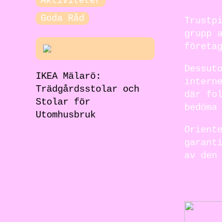
Aktiviteter
Goda Råd
Trustp
grupp 
företa
Dessut
IKEA Mälarö:
intern
Trädgårdsstolar och
där fo
Stolar för
bedöma
Utomhusbruk
Orient
garant
av den