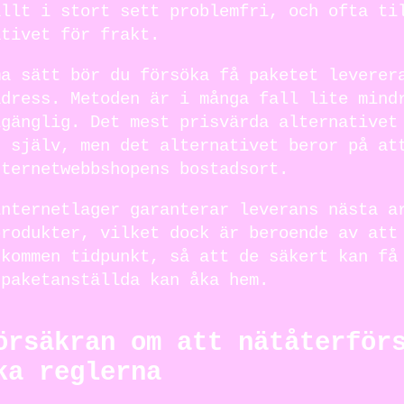
allt i stort sett problemfri, och ofta ti
ativet för frakt.
ma sätt bör du försöka få paketet leverer
adress. Metoden är i många fall lite mind
lgänglig. Det mest prisvärda alternativet
t själv, men det alternativet beror på at
nternetwebbshopens bostadsort.
internetlager garanterar leverans nästa a
produkter, vilket dock är beroende av att
skommen tidpunkt, så att de säkert kan få
 paketanställda kan åka hem.
örsäkran om att nätåterför
ka reglerna