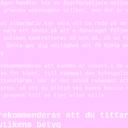
någon handlar hos en återförsäljare onlin
t granska webshopens villkor, men det är 
nat alternativ kan vara att ta reda på om
n vara ett bevis på att e-företaget följe
t butiken kontrolleras då och då. då av f
t. Detta ger dig möjlighet att få hjälp o
ng.
 rekommenderas att kunden är insatt i de 
lse för köpet, till exempel den bytespoli
ethandlaren. Här är det också relevant at
vitto, så att du alltid ska kunna bevisa 
n present till en tjej eller kille.
rekommenderas att du titta
utikens betyg