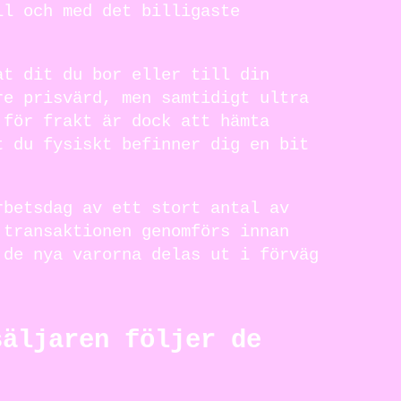
ll och med det billigaste
at dit du bor eller till din
re prisvärd, men samtidigt ultra
 för frakt är dock att hämta
t du fysiskt befinner dig en bit
rbetsdag av ett stort antal av
 transaktionen genomförs innan
 de nya varorna delas ut i förväg
säljaren följer de