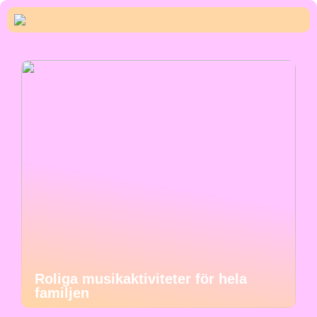
Roliga musikaktiviteter för hela
familjen