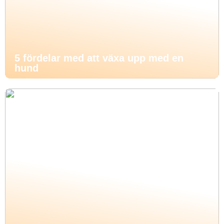
5 fördelar med att växa upp med en
hund