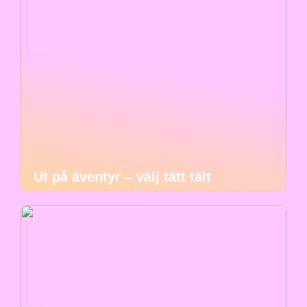
Ut på äventyr – välj tätt tält