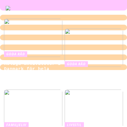
GODA RÅD
Roliga aktiviteter i
GODA RÅD
Danmark för hela
Ekonomiskt hållbar
familjen
och långvarig
belysningslösning
FAMILJELIV
LIVSSTIL