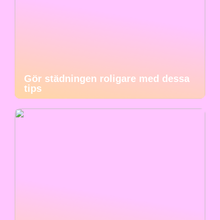
Gör städningen roligare med dessa
tips