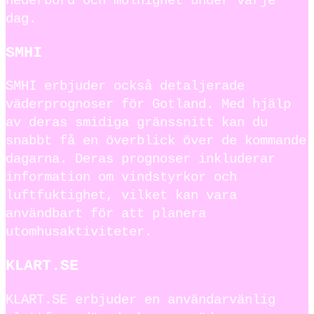
nederbörd och molnighet under varje
dag.
SMHI
SMHI erbjuder också detaljerade
väderprognoser för Gotland. Med hjälp
av deras smidiga gränssnitt kan du
snabbt få en överblick över de kommande
dagarna. Deras prognoser inkluderar
information om vindstyrkor och
luftfuktighet, vilket kan vara
användbart för att planera
utomhusaktiviteter.
KLART.SE
KLART.SE erbjuder en användarvänlig