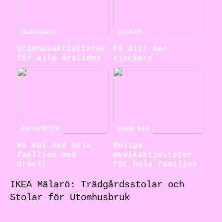
FAMILJELIV
LIVSSTIL
Utomhusaktiviteter
Få ditt hår
för alla årstider
tjockare
AKTIVITETER
GODA RÅD
Ha kul med hela
Roliga
familjen med
musikaktiviteter
Ordel!
för hela familjen
IKEA Mälarö: Trädgårdsstolar och
Stolar för Utomhusbruk