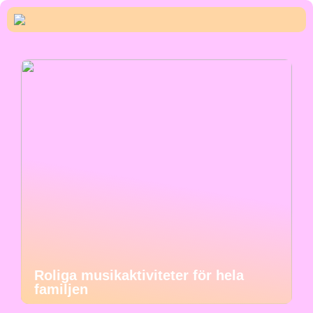
Roliga musikaktiviteter för hela
familjen