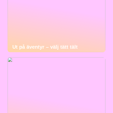
Ut på äventyr – välj tätt tält