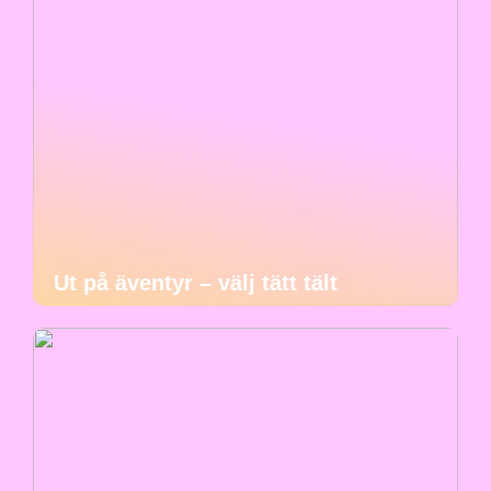
Ut på äventyr – välj tätt tält