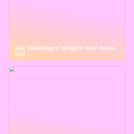
Gör städningen roligare med dessa
tips