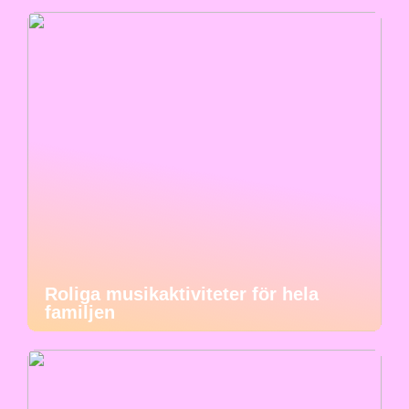
Roliga musikaktiviteter för hela
familjen