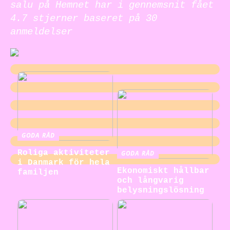
salu på Hemnet har i gennemsnit fået
4.7
stjerner baseret på
30
anmeldelser
GODA RÅD
Roliga aktiviteter
GODA RÅD
i Danmark för hela
Ekonomiskt hållbar
familjen
och långvarig
belysningslösning