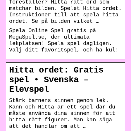
föreställer? Hitta rätt ord som
matchar bilden. Spelet Hitta ordet.
Instruktioner till att spela hitta
ordet. Se på bilden vilket …
Spela Online Spel gratis på
MegaSpel.se, den ultimata
lekplatsen! Spela spel dagligen.
Välj ditt favoritspel, och ha kul!
Hitta ordet: Gratis
spel • Svenska –
Elevspel
Stärk barnens sinnen genom lek.
Känn och Hitta är ett spel där du
måste använda dina sinnen för att
hitta rätt figurer. Man kan säga
att det handlar om att …