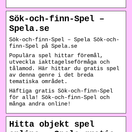
Sök-och-finn-Spel –
Spela.se
Sök-och-finn-Spel – Spela Sök-och-
finn-Spel på Spela.se
Populära spel hittar föremål,
utveckla iakttagelseförmåga och
tålamod. Här hittar du gratis spel
av denna genre i det breda
tematiska området.
Häftiga gratis Sök-och-finn-Spel
för alla! Sök-och-finn-Spel och
många andra online!
Hitta objekt spel