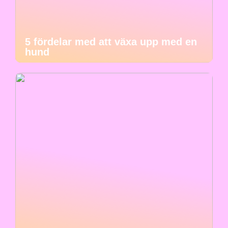
5 fördelar med att växa upp med en
hund