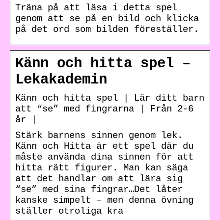
Träna på att läsa i detta spel
genom att se på en bild och klicka
på det ord som bilden föreställer.
Känn och hitta spel –
Lekakademin
Känn och hitta spel | Lär ditt barn
att “se” med fingrarna | Från 2-6
år |
Stärk barnens sinnen genom lek.
Känn och Hitta är ett spel där du
måste använda dina sinnen för att
hitta rätt figurer. Man kan säga
att det handlar om att lära sig
“se” med sina fingrar…Det låter
kanske simpelt – men denna övning
ställer otroliga kra