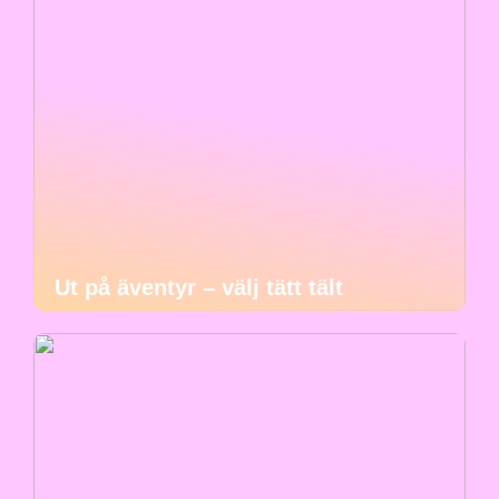
Ut på äventyr – välj tätt tält