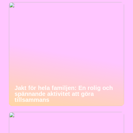
Jakt för hela familjen: En rolig och
spännande aktivitet att göra
tillsammans