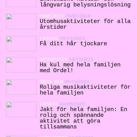
långvarig belysningslösning
FAMILJELIV
19/01/2024
Utomhusaktiviteter för alla
årstider
LIVSSTIL
19/12/2023
Få ditt hår tjockare
AKTIVITETER
14/12/2023
Ha kul med hela familjen
med Ordel!
GODA RÅD
09/11/2023
Roliga musikaktiviteter för
hela familjen
LIVSSTIL
04/09/2023
Jakt för hela familjen: En
rolig och spännande
aktivitet att göra
tillsammans