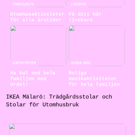
FAMILJELIV
LIVSSTIL
Utomhusaktiviteter
Få ditt hår
för alla årstider
tjockare
AKTIVITETER
GODA RÅD
Ha kul med hela
Roliga
familjen med
musikaktiviteter
Ordel!
för hela familjen
IKEA Mälarö: Trädgårdsstolar och
Stolar för Utomhusbruk