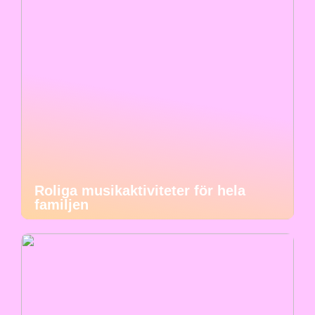
Roliga musikaktiviteter för hela
familjen