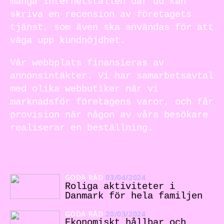
många internetställen där du kan
skriva en recension av företagets
tjänst, som även ska användas för att
väga upp kundnöjdhet.
Vår webbplats finansieras av
annonsintäkter. Vi har samarbetsavtal
med olika webbutiker när vi
marknadsför företagens varor, och får
provision när någon av våra besökare
realiserar en beställning.
GODA RÅD
03/04/2024
Roliga aktiviteter i
Danmark för hela familjen
GODA RÅD
20/03/2024
Ekonomiskt hållbar och