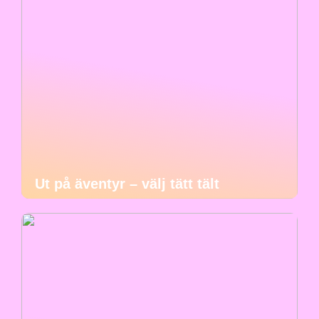
Ut på äventyr – välj tätt tält