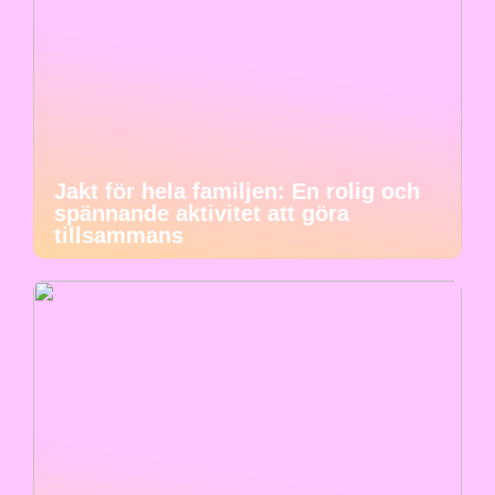
Jakt för hela familjen: En rolig och
spännande aktivitet att göra
tillsammans