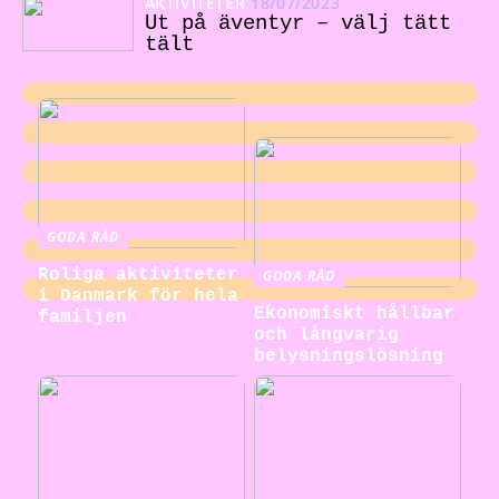
AKTIVITETER
18/07/2023
Ut på äventyr – välj tätt
tält
GODA RÅD
Roliga aktiviteter
GODA RÅD
i Danmark för hela
Ekonomiskt hållbar
familjen
och långvarig
belysningslösning