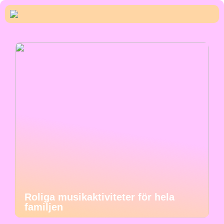
Roliga musikaktiviteter för hela
familjen