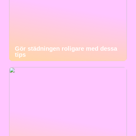
Gör städningen roligare med dessa
tips