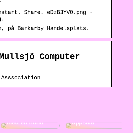
r
mstart. Share. eDzB3YV0.png ·
g.
m, på Barkarby Handelsplats.
Mullsjö Computer
 Asssociation
5 fördelar med
Roliga
att växa upp
aktiviteter i
med en hund
Uppsala