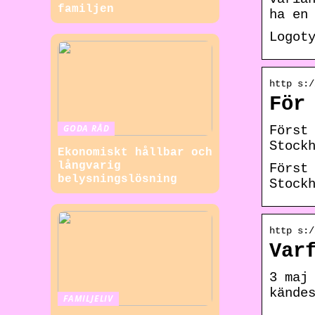
familjen
ha en
Logot
http s:/
För
GODA RÅD
Först
Stock
Ekonomiskt hållbar och
långvarig
Först
belysningslösning
Stock
http s:/
Var
3 maj
kände
FAMILJELIV