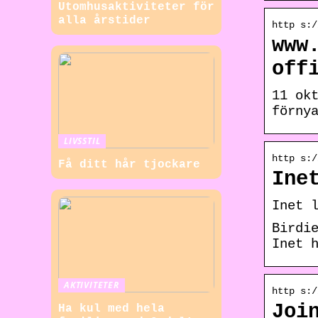
Utomhusaktiviteter för
alla årstider
http s:/
www
off
11 ok
förny
LIVSSTIL
http s:/
Få ditt hår tjockare
Ine
Inet 
Birdi
Inet 
AKTIVITETER
http s:/
Joi
Ha kul med hela