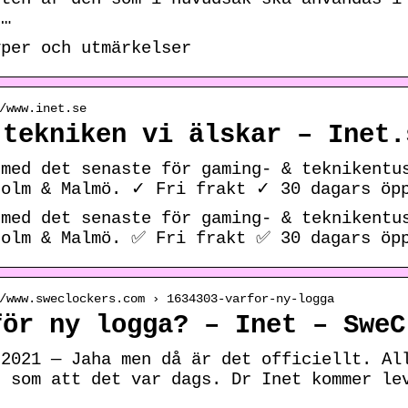
 …
yper och utmärkelser
/www.inet.se
 tekniken vi älskar – Inet.
 med det senaste för gaming- & teknikentu
holm & Malmö. ✓ Fri frakt ✓ 30 dagars öp
 med det senaste för gaming- & teknikentu
holm & Malmö. ✅ Fri frakt ✅ 30 dagars öp
/www.sweclockers.com › 1634303-varfor-ny-logga
för ny logga? – Inet – SweC
 2021 — Jaha men då är det officiellt. Al
s som att det var dags. Dr Inet kommer le