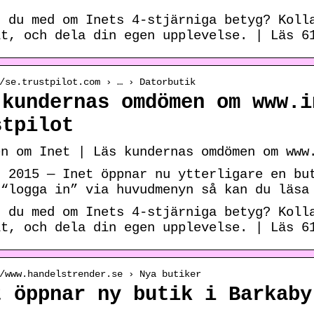
r du med om Inets 4-stjärniga betyg? Koll
it, och dela din egen upplevelse. | Läs 6
/se.trustpilot.com › … › Datorbutik
 kundernas omdömen om www.i
stpilot
en om Inet | Läs kundernas omdömen om www
. 2015 — Inet öppnar nu ytterligare en bu
 “logga in” via huvudmenyn så kan du läsa
r du med om Inets 4-stjärniga betyg? Koll
it, och dela din egen upplevelse. | Läs 6
/www.handelstrender.se › Nya butiker
t öppnar ny butik i Barkaby