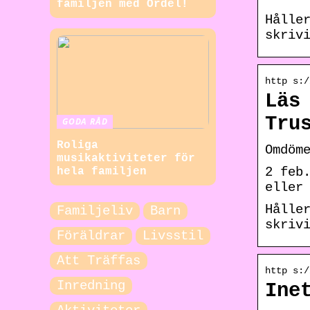
familjen med Ordel!
Hålle
skriv
http s:/
Läs
Tru
GODA RÅD
Roliga
Omdöm
musikaktiviteter för
2 feb
hela familjen
eller
Hålle
Familjeliv
Barn
skriv
Föräldrar
Livsstil
Att Träffas
http s:/
Inredning
Ine