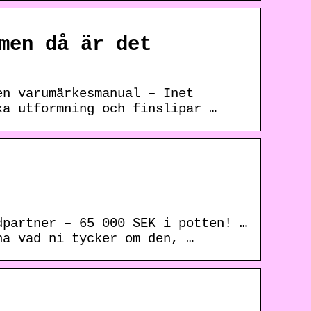
men då är det
en varumärkesmanual – Inet
ka utformning och finslipar …
dpartner – 65 000 SEK i potten! …
na vad ni tycker om den, …