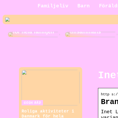
Jakt för hela
Familjeliv
Barn
Föräld
familjen: En
rolig och
Roliga
spännande
musikaktiviteter
aktivitet att göra
för hela familjen
tillsammans
Ine
http s:/
Bra
GODA RÅD
Inet 
Roliga aktiviteter i
Danmark för hela
varia