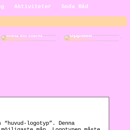
ng
Aktiviteter
Goda Råd
5 fördelar med
Roliga
att växa upp
aktiviteter i
med en hund
Uppsala
s “huvud-logotyp”. Denna
 möjligaste mån. Logotypen måste