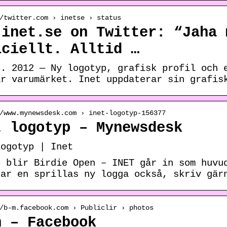
/twitter.com › inetse › status
.inet.se on Twitter: “Jaha 
iciellt. Alltid …
t. 2012 — Ny logotyp, grafisk profil och 
ar varumärket. Inet uppdaterar sin grafis
/www.mynewsdesk.com › inet-logotyp-156377
t logotyp – Mynewsdesk
logotyp | Inet
e blir Birdie Open – INET går in som huvu
har en sprillas ny logga också, skriv gär
/b-m.facebook.com › Publiclir › photos
n – Facebook