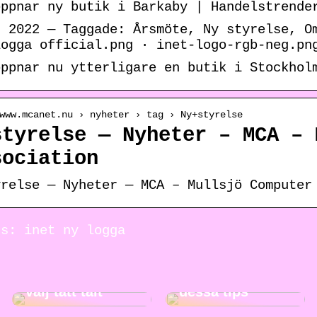
öppnar ny butik i Barkaby | Handelstrende
j 2022 — Taggade: Årsmöte, Ny styrelse, O
logga official.png · inet-logo-rgb-neg.pn
öppnar nu ytterligare en butik i Stockhol
www.mcanet.nu › nyheter › tag › Ny+styrelse
styrelse — Nyheter – MCA – 
sociation
yrelse — Nyheter — MCA – Mullsjö Computer
ds: inet ny logga
Gör städningen
Ut på äventyr –
roligare med
välj tätt tält
dessa tips