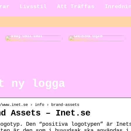
rar
Livsstil
Att Träffas
Inredni
Gör städningen
Ut på äventyr –
roligare med
välj tätt tält
dessa tips
t ny logga
/www.inet.se › info › brand-assets
nd Assets – Inet.se
Logotyp. Den “positiva logotypen” är Inet
nten är den som i huvudsak ska användas i