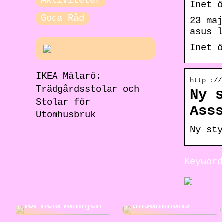
Aktiviteter
Inet 
Goda Råd
23 ma
asus 
Inet 
IKEA Mälarö:
http ://
Trädgårdsstolar och
Ny 
Stolar för
Ass
Utomhusbruk
Ny st
Jakt för hela
Keywor
familjen: En
rolig och
Roliga
spännande
musikaktiviteter
aktivitet att göra
för hela familjen
tillsammans