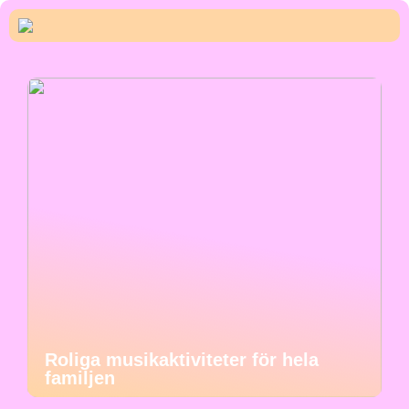
Roliga musikaktiviteter för hela
familjen