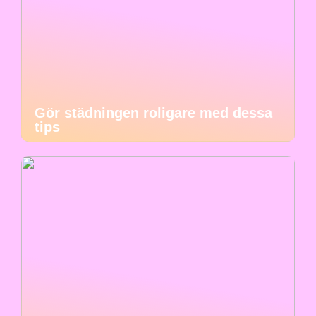
Gör städningen roligare med dessa
tips