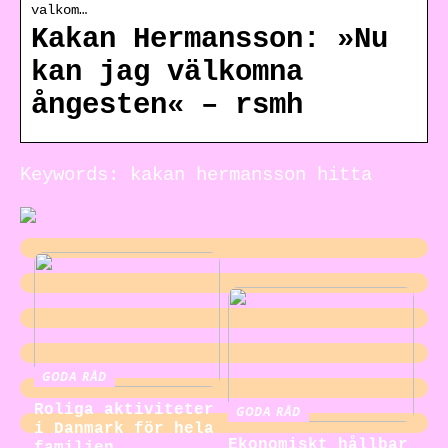
valkom…
Kakan Hermansson: »Nu
kan jag välkomna
ångesten« – rsmh
Keywords: kakan hermansson hitta
GODA RÅD
Roliga aktiviteter
GODA RÅD
i Danmark för hela
Ekonomiskt hållbar