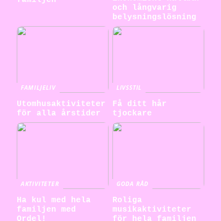
familjen
och långvarig
belysningslösning
FAMILJELIV
LIVSSTIL
Utomhusaktiviteter
Få ditt hår
för alla årstider
tjockare
AKTIVITETER
GODA RÅD
Ha kul med hela
Roliga
familjen med
musikaktiviteter
Ordel!
för hela familjen