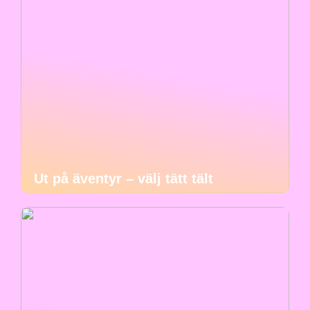
Ut på äventyr – välj tätt tält