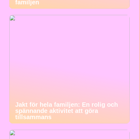
familjen
Jakt för hela familjen: En rolig och
spännande aktivitet att göra
tillsammans