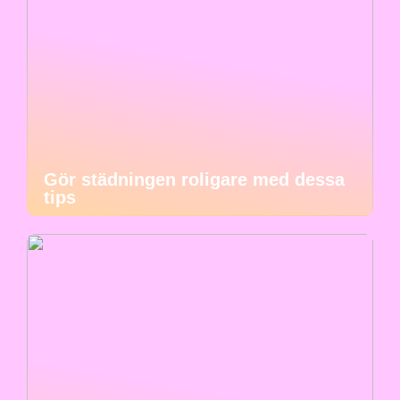
Gör städningen roligare med dessa
tips