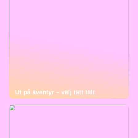
Ut på äventyr – välj tätt tält