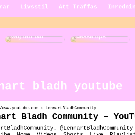
rar
Livsstil
Att Träffas
Inredni
Gör städningen
Ut på äventyr –
roligare med
välj tätt tält
dessa tips
nart bladh youtube
/www.youtube.com › LennartBladhCommunity
nart Bladh Community – YouT
artBladhCommunity. @LennartBladhCommunity
ribe. Home. Videos. Shorts. Live. Playlis