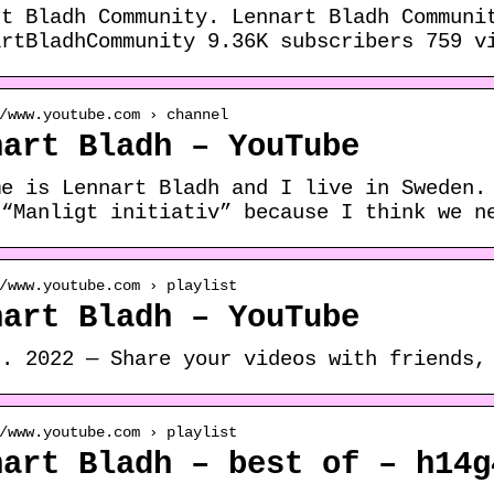
rt Bladh Community. Lennart Bladh Communi
artBladhCommunity 9.36K subscribers 759 v
/www.youtube.com › channel
nart Bladh – YouTube
me is Lennart Bladh and I live in Sweden.
 “Manligt initiativ” because I think we n
/www.youtube.com › playlist
nart Bladh – YouTube
c. 2022 — Share your videos with friends,
/www.youtube.com › playlist
nart Bladh – best of – h14g