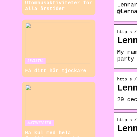
Utomhusaktiviteter för
Lenna
alla årstider
@Lenn
http s:/
Len
My na
party
LIVSSTIL
Få ditt hår tjockare
http s:/
Len
29 de
http s:/
AKTIVITETER
Len
Ha kul med hela