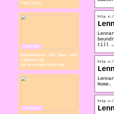
familjen
http s:/
Len
Lenna
beund
till 
GODA RÅD
Ekonomiskt hållbar och
långvarig
http s:/
belysningslösning
Len
Lenna
Home.
http s:/
Len
FAMILJELIV