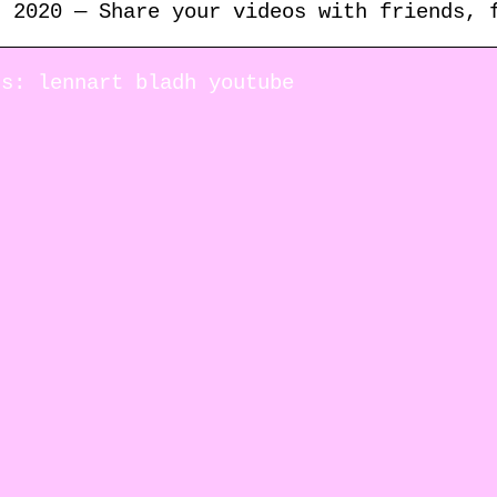
. 2020 — Share your videos with friends, 
ds: lennart bladh youtube