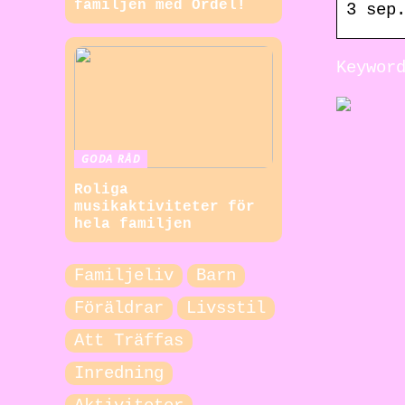
familjen med Ordel!
3 sep
Keywor
GODA RÅD
Roliga
musikaktiviteter för
hela familjen
Familjeliv
Barn
Föräldrar
Livsstil
Att Träffas
Inredning