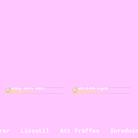
Gör städningen
Ut på äventyr –
roligare med
välj tätt tält
dessa tips
rar
Livsstil
Att Träffas
Inredni