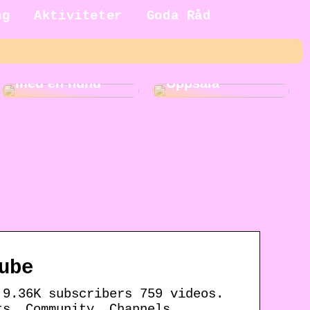
ng
Aktiviteter
Goda Råd
5 fördelar med
Roliga
att växa upp
aktiviteter i
med en hund
Uppsala
ube
 9.36K subscribers 759 videos.
ts. Community. Channels.