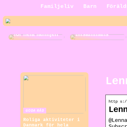
Jakt för hela
Familjeliv
Barn
Föräld
familjen: En
rolig och
Roliga
spännande
musikaktiviteter
aktivitet att göra
för hela familjen
tillsammans
Len
http s:/
Len
GODA RÅD
@Lenn
Roliga aktiviteter i
Danmark för hela
Subsc