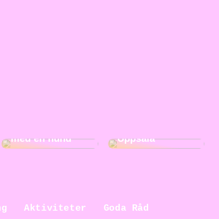
5 fördelar med
Roliga
att växa upp
aktiviteter i
med en hund
Uppsala
ng
Aktiviteter
Goda Råd