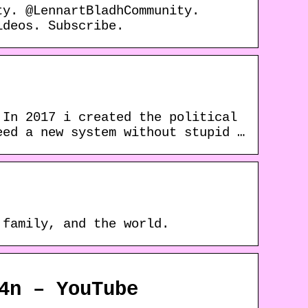
ty. @LennartBladhCommunity.
ideos. Subscribe.
 In 2017 i created the political
eed a new system without stupid …
 family, and the world.
4n – YouTube