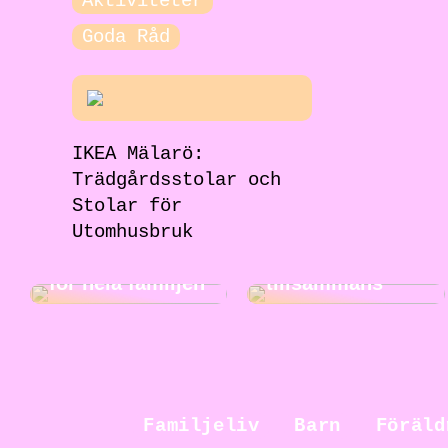
Aktiviteter
Goda Råd
IKEA Mälarö:
Trädgårdsstolar och
Jakt för hela
familjen: En
Stolar för
rolig och
Utomhusbruk
Roliga
spännande
musikaktiviteter
aktivitet att göra
för hela familjen
tillsammans
Familjeliv
Barn
Föräld