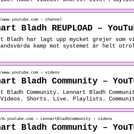
/www.youtube.com › channel
nart Bladh REUPLOAD – YouTu
rt Bladh har lagt upp mycket grejer som v
randsvärda kamp mot systemet är helt otro
…
/www.youtube.com › videos
nart Bladh Community – YouT
rt Bladh Community. Lennart Bladh Communi
 Videos. Shorts. Live. Playlists. Communi
/m.youtube.com › LennartBladhCommunity › videos
nart Bladh Community – YouT