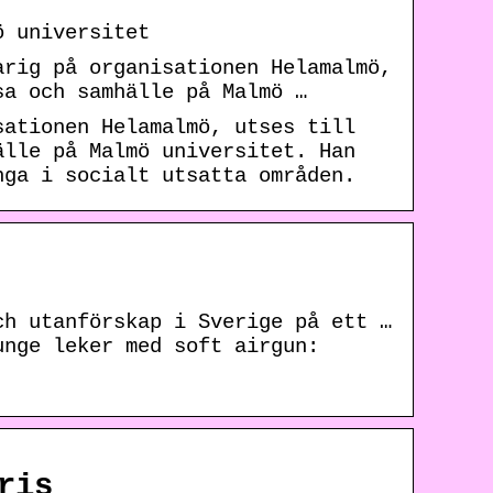
ö universitet
arig på organisationen Helamalmö,
sa och samhälle på Malmö …
sationen Helamalmö, utses till
älle på Malmö universitet. Han
nga i socialt utsatta områden.
ch utanförskap i Sverige på ett …
unge leker med soft airgun:
ris