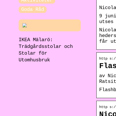
Aktiviteter
Nicol
Goda Råd
9 jun
utses
Nicol
heder
IKEA Mälarö:
får u
Trädgårdsstolar och
Stolar för
http s:/
Utomhusbruk
Fla
av Ni
Ratsi
Flash
http s:/
Nic