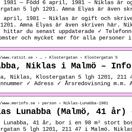
. 1981 — Född 6 april, 1981 – Niklas är o
ergatan 5 lgh 1201. Amna Elyas är även sk
6 april, 1981 – Niklas är ogift och skriv
 1201. Amna Elyas är även skriven här. Ni
t hittar du senast uppdaterade ✓ Telefon
omster och mycket mer för alla personer i
/www.ratsit.se › … › Klostergatan › Klostergatan 5
abba, Niklas i Malmö – Info
ba, Niklas, Klostergatan 5 lgh 1201, 211 
onnummer ✓ Adress ✓ Årsredovisning m.m. 
/www.merinfo.se › person › Niklas-Lunabba-1981
las Lunabba (Malmö, 41 år) 
s Lunabba, 41 år, bor i en 98 m² stort bo
ergatan 5 lgh 1201, 211 47 i Malmö. Nikla