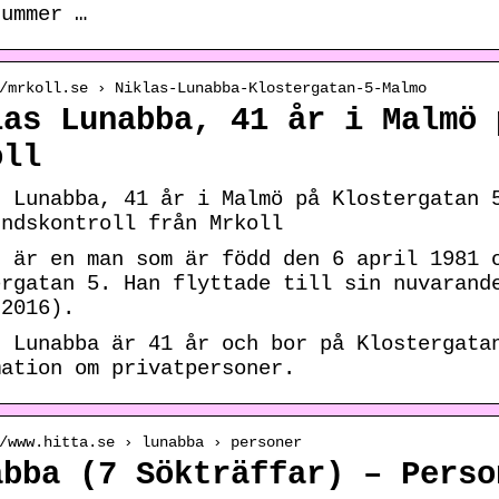
nummer …
/mrkoll.se › Niklas-Lunabba-Klostergatan-5-Malmo
las Lunabba, 41 år i Malmö 
oll
s Lunabba, 41 år i Malmö på Klostergatan 
undskontroll från Mrkoll
s är en man som är född den 6 april 1981 
ergatan 5. Han flyttade till sin nuvarand
 2016).
s Lunabba är 41 år och bor på Klostergata
mation om privatpersoner.
/www.hitta.se › lunabba › personer
abba (7 Sökträffar) – Perso