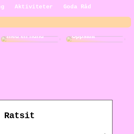
ng
Aktiviteter
Goda Råd
5 fördelar med
Roliga
att växa upp
aktiviteter i
med en hund
Uppsala
 Ratsit