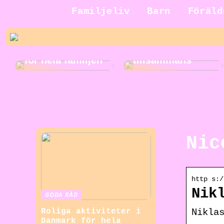
Jakt för hela
Familjeliv
Barn
Föräld
familjen: En
rolig och
Roliga
spännande
musikaktiviteter
aktivitet att göra
för hela familjen
tillsammans
Nic
http s:/
Nik
GODA RÅD
Nikla
Roliga aktiviteter i
Danmark för hela