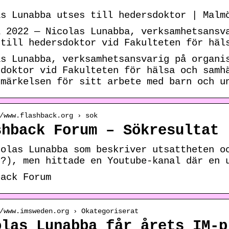
as Lunabba utses till hedersdoktor | Malm
i 2022 — Nicolas Lunabba, verksamhetsansv
 till hedersdoktor vid Fakulteten för häl
as Lunabba, verksamhetsansvarig på organi
sdoktor vid Fakulteten för hälsa och samh
tmärkelsen för sitt arbete med barn och u
/www.flashback.org › sok
shback Forum – Sökresultat
colas Lunabba som beskriver utsattheten o
t?), men hittade en Youtube-kanal där en 
back Forum
/www.imsweden.org › Okategoriserat
olas Lunabba får årets IM-p