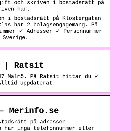
gift och skriven i bostadsrätt på
riven här.
en i bostadsrätt på Klostergatan
klas har 2 bolagsengagemang. På
nummer ✓ Adresser ✓ Personnummer
 Sverige.
 | Ratsit
47 Malmö. På Ratsit hittar du ✓
Alltid uppdaterat.
– Merinfo.se
stadsrätt på adressen
s har inga telefonnummer eller