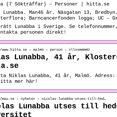
ba (7 Sökträffar) – Personer | hitta.se
s Lunabba. Man46 år. Näsgatan 13, Bredbyn
nterflora; Barncancerfonden logga; UC – G
 rätt Lunabba i Sverige. Se telefonnummer
ontakta personen direkt!
/www.hitta.se › malmö › person › zllssmmmmU
las Lunabba, 41 år, Kloster
ta.se
kta Niklas Lunabba, 41 år, Malmö. Adress:
Hitta mer här!
/mau.se › nyheter › nicolas-lunabba-utses-till-hed…
olas Lunabba utses till hed
versitet