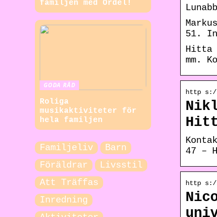
familjen med Ordel!
Lunab
Marku
51. I
Hitta
mm. K
GODA RÅD
http s:/
Roliga
Nik
musikaktiviteter för
Hit
hela familjen
Konta
Familjeliv
Barn
47 – 
Föräldrar
Livsstil
Att Träffas
http s:/
Nic
Inredning
uni