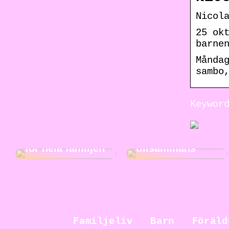
Nicol
25 ok
barne
Månda
sambo
Jakt för hela
Keywor
familjen: En
rolig och
Roliga
spännande
musikaktiviteter
aktivitet att göra
för hela familjen
tillsammans
Familjeliv
Barn
Föräld