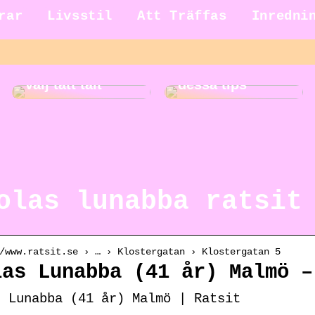
rar
Livsstil
Att Träffas
Inredni
Gör städningen
Ut på äventyr –
roligare med
välj tätt tält
dessa tips
olas lunabba ratsit
/www.ratsit.se › … › Klostergatan › Klostergatan 5
las Lunabba (41 år) Malmö –
s Lunabba (41 år) Malmö | Ratsit