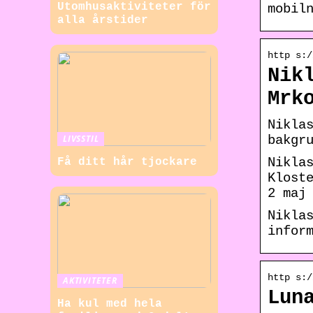
Utomhusaktiviteter för
mobil
alla årstider
http s:/
Nik
Mrk
Nikla
LIVSSTIL
bakgr
Nikla
Få ditt hår tjockare
Klost
2 maj
Nikla
infor
http s:/
AKTIVITETER
Lun
Ha kul med hela