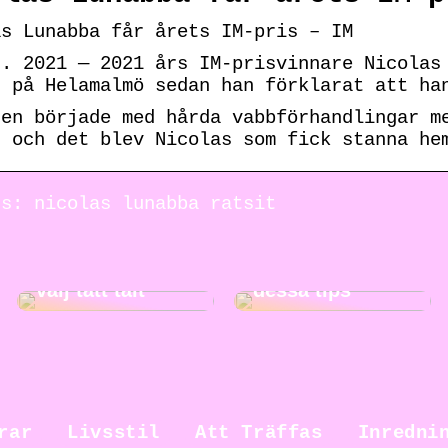
as Lunabba får årets IM-pris – IM
t. 2021 — 2021 års IM-prisvinnare Nicolas
n på Helamalmö sedan han förklarat att ha
gen började med hårda vabbförhandlingar m
, och det blev Nicolas som fick stanna he
ds: nicolas lunabba ratsit
Gör städningen
Ut på äventyr –
roligare med
välj tätt tält
dessa tips
rar
Livsstil
Att Träffas
Inredni