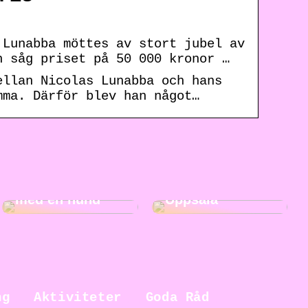
 Lunabba möttes av stort jubel av
n såg priset på 50 000 kronor …
ellan Nicolas Lunabba och hans
mma. Därför blev han något…
5 fördelar med
Roliga
att växa upp
aktiviteter i
med en hund
Uppsala
ng
Aktiviteter
Goda Råd