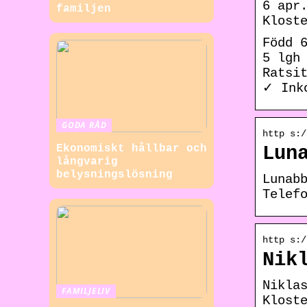
6 apr
familjen
Klost
Född 
5 lgh
Ratsi
✓ Ink
GODA RÅD
http s:/
Ekonomiskt hållbar och
Lun
långvarig
belysningslösning
Lunab
Telef
http s:/
Nik
Nikla
FAMILJELIV
Klost