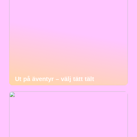
Ut på äventyr – välj tätt tält