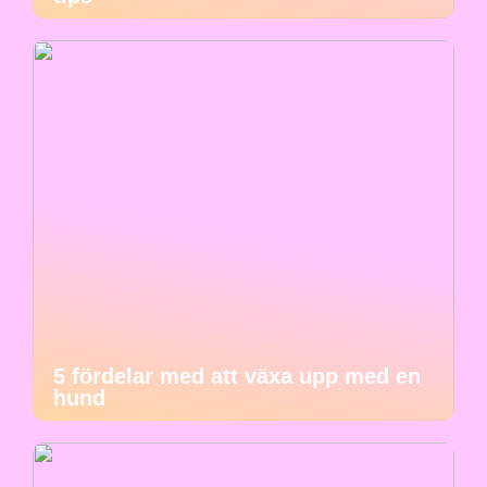
5 fördelar med att växa upp med en
hund