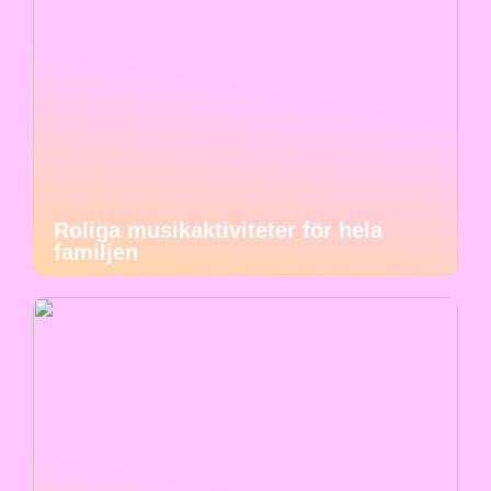
Roliga musikaktiviteter för hela
familjen