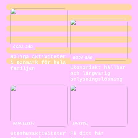
GODA RÅD
Roliga aktiviteter
GODA RÅD
i Danmark för hela
Ekonomiskt hållbar
familjen
och långvarig
belysningslösning
FAMILJELIV
LIVSSTIL
Utomhusaktiviteter
Få ditt hår