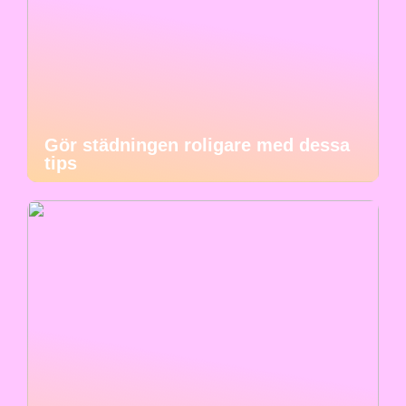
Gör städningen roligare med dessa
tips