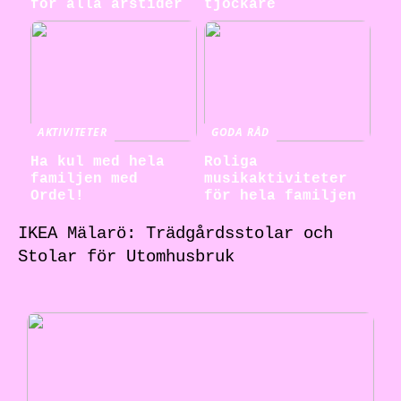
för alla årstider
tjockare
AKTIVITETER
GODA RÅD
Ha kul med hela
Roliga
familjen med
musikaktiviteter
Ordel!
för hela familjen
IKEA Mälarö: Trädgårdsstolar och
Stolar för Utomhusbruk