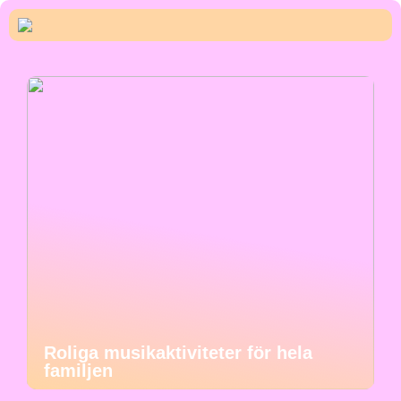
Roliga musikaktiviteter för hela
familjen