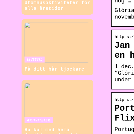
hög …
Utomhusaktiviteter för
alla årstider
Glóri
novem
http s:/
Jan
en 
LIVSSTIL
1 dec
Få ditt hår tjockare
”Glór
under
http s:/
Por
Fli
AKTIVITETER
Portu
Ha kul med hela