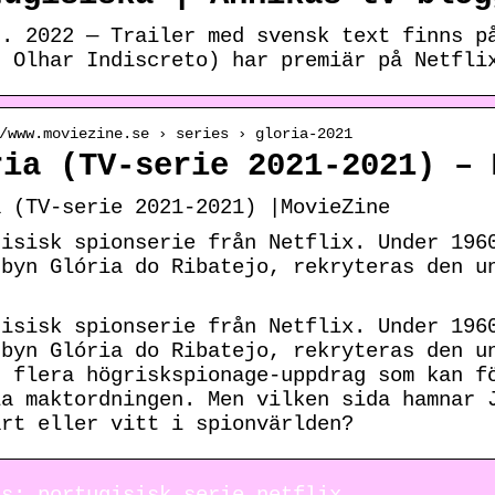
c. 2022 — Trailer med svensk text finns p
: Olhar Indiscreto) har premiär på Netfli
/www.moviezine.se › series › gloria-2021
ria (TV-serie 2021-2021) – 
a (TV-serie 2021-2021) |MovieZine
gisisk spionserie från Netflix. Under 196
 byn Glória do Ribatejo, rekryteras den u
gisisk spionserie från Netflix. Under 196
 byn Glória do Ribatejo, rekryteras den u
n flera högriskspionage-uppdrag som kan f
la maktordningen. Men vilken sida hamnar 
art eller vitt i spionvärlden?
ds: portugisisk serie netflix