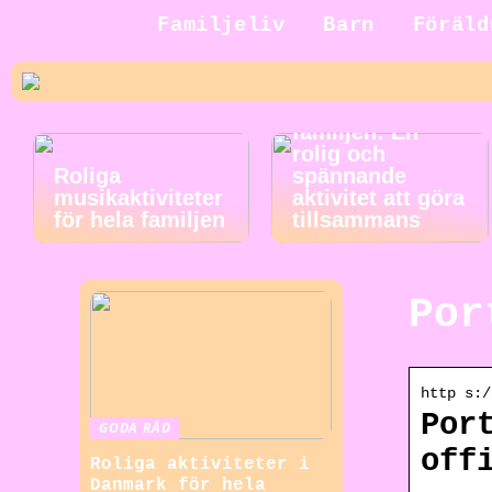
Familjeliv
Barn
Föräld
Jakt för hela
familjen: En
rolig och
Roliga
spännande
musikaktiviteter
aktivitet att göra
för hela familjen
tillsammans
Por
http s:/
Por
GODA RÅD
off
Roliga aktiviteter i
Danmark för hela