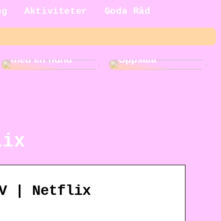
ng
Aktiviteter
Goda Råd
5 fördelar med
Roliga
att växa upp
aktiviteter i
med en hund
Uppsala
lix
V | Netflix