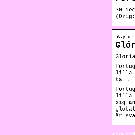
30 de
(Orig
http s:/
Gló
Glóri
Portu
lilla
ta …
Portu
lilla
sig a
globa
är sv
Keywor