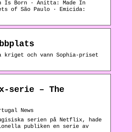
n Is Born · Anitta: Made In
ets of São Paulo · Emicida:
bbplats
a kriget och vann Sophia-priset
x-serie – The
rtugal News
ugisiska serien på Netflix, hade
ionella publiken en serie av