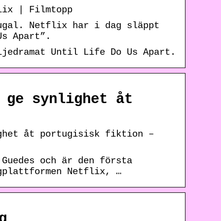
lix | Filmtopp
ugal. Netflix har i dag släppt
Us Apart”.
ljedramat Until Life Do Us Apart.
 ge synlighet åt
ghet åt portugisisk fiktion –
 Guedes och är den första
gplattformen Netflix, …
g