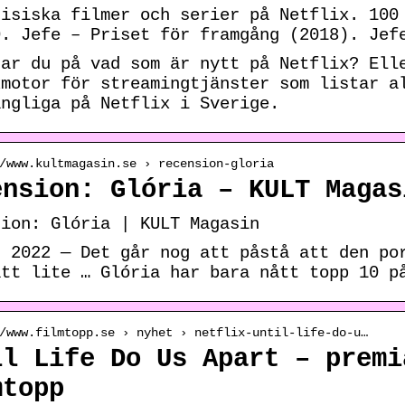
gisiska filmer och serier på Netflix. 100
0. Jefe – Priset för framgång (2018). Jef
rar du på vad som är nytt på Netflix? Ell
kmotor för streamingtjänster som listar a
ängliga på Netflix i Sverige.
/www.kultmagasin.se › recension-gloria
ension: Glória – KULT Magas
sion: Glória | KULT Magasin
. 2022 — Det går nog att påstå att den po
ått lite … Glória har bara nått topp 10 p
/www.filmtopp.se › nyhet › netflix-until-life-do-u…
il Life Do Us Apart – premi
mtopp