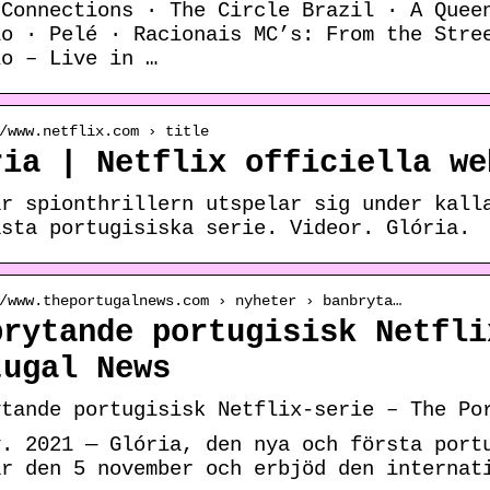
 Connections · The Circle Brazil · A Quee
io · Pelé · Racionais MC’s: From the Stre
lo – Live in …
/www.netflix.com › title
ria | Netflix officiella we
är spionthrillern utspelar sig under kall
ästa portugisiska serie. Videor. Glória.
/www.theportugalnews.com › nyheter › banbryta…
brytande portugisisk Netfli
tugal News
ytande portugisisk Netflix-serie – The Po
v. 2021 — Glória, den nya och första port
är den 5 november och erbjöd den internat