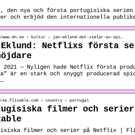
a, den nya och första portugisiska serien
ber och erbjöd den internationella publik
/www.dn.se › kultur › jan-eklund-det-vimlar-av-spi…
 Eklund: Netflixs första se
höjdare
. 2021 — Nyligen hade Netflix första prod
ia” är en stark och snyggt producerad spi
 …
/se.flixable.com › country › portugal
tugisiska filmer och serier
xable
gisiska filmer och serier på Netflix | Fl