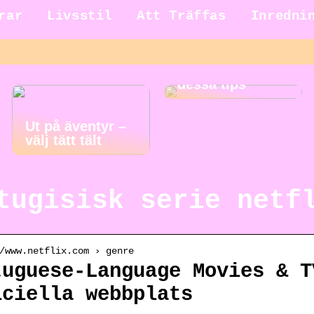
rar
Livsstil
Att Träffas
Inredni
Gör städningen
roligare med
dessa tips
Ut på äventyr –
välj tätt tält
tugisisk serie netf
/www.netflix.com › genre
tuguese-Language Movies & T
iciella webbplats