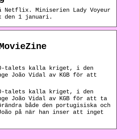
å Netflix. Miniserien Lady Voyeur
x den 1 januari.
MovieZine
0-talets kalla kriget, i den
nge João Vidal av KGB för att
0-talets kalla kriget, i den
nge João Vidal av KGB för att ta
örändra både den portugisiska och
João på när han inser att inget