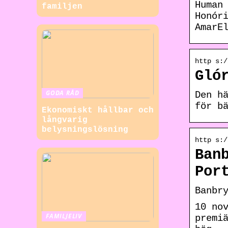
Human
familjen
Honór
AmarE
http s:/
Gló
GODA RÅD
Den h
för b
Ekonomiskt hållbar och
långvarig
belysningslösning
http s:/
Ban
Por
Banbr
10 no
FAMILJELIV
premi