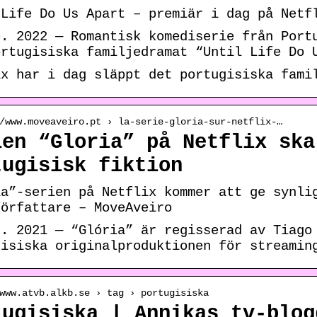
 Life Do Us Apart – premiär i dag på Netf
b. 2022 — Romantisk komediserie från Port
ortugisiska familjedramat “Until Life Do 
ix har i dag släppt det portugisiska fami
/www.moveaveiro.pt › la-serie-gloria-sur-netflix-…
ien “Gloria” på Netflix ska
tugisisk fiktion
ia”-serien på Netflix kommer att ge synli
författare – MoveAveiro
t. 2021 — “Glória” är regisserad av Tiago
gisiska originalproduktionen för streamin
www.atvb.alkb.se › tag › portugisiska
tugisiska | Annikas tv-blog