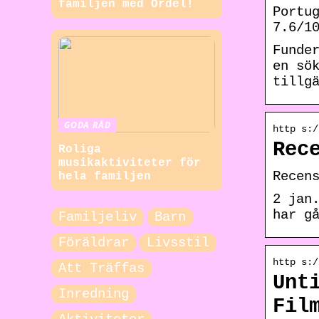
familjen med Ordel!
Portu
7.6/1
Funde
en sö
tillg
GODA RÅD
http s:/
Rec
Roliga
musikaktiviteter för
Recen
hela familjen
2 jan
har g
Familjeliv
Barn
Föräldrar
Livsstil
http s:/
Att Träffas
Unt
Inredning
Fil