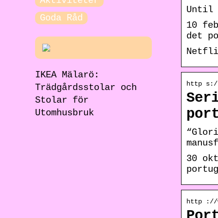
Aktiviteter
Until
Goda Råd
10 fe
det p
Netfl
IKEA Mälarö:
http s:/
Trädgårdsstolar och
Ser
Stolar för
por
Utomhusbruk
“Glor
manus
30 ok
portu
http ://
Por