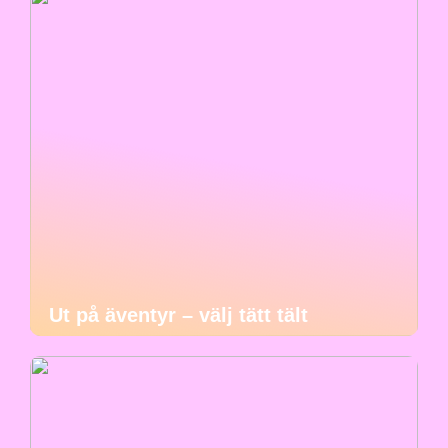
Ut på äventyr – välj tätt tält