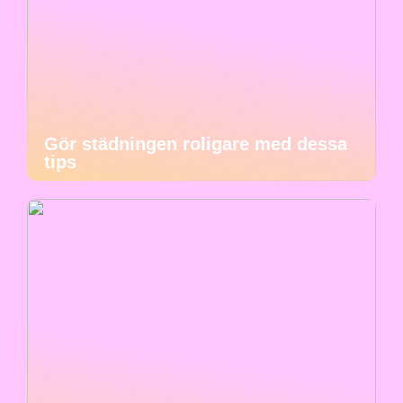
Gör städningen roligare med dessa
tips