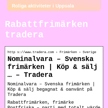
Roliga aktiviteter i Uppsala
Rabattfrimärken
tradera
http s://www.tradera.com › Frimärken › Sverige
Nominalvara – Svenska
frimärken | Köp & sälj
… – Tradera
Nominalvara – Svenska frimärken |
Köp & sälj begagnat & oanvänt på
Tradera
Rabattfrimärken, frimärke
Postfriska – parti med totalt värde