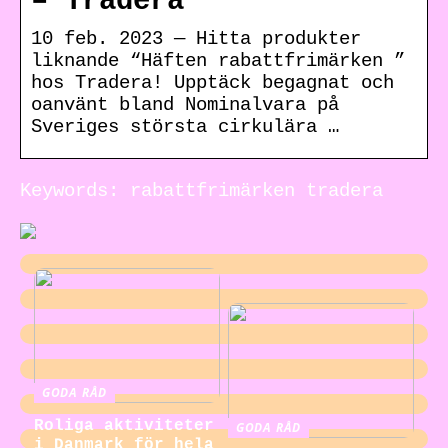
– Tradera
10 feb. 2023 — Hitta produkter
liknande “Häften rabattfrimärken ”
hos Tradera! Upptäck begagnat och
oanvänt bland Nominalvara på
Sveriges största cirkulära …
Keywords: rabattfrimärken tradera
GODA RÅD
Roliga aktiviteter
GODA RÅD
i Danmark för hela