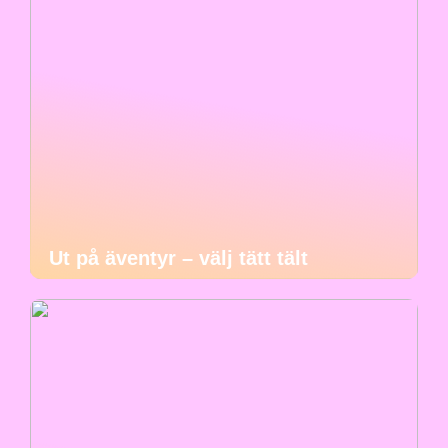
Ut på äventyr – välj tätt tält