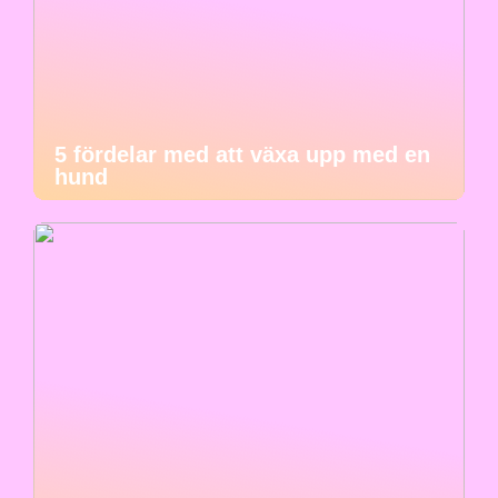
5 fördelar med att växa upp med en
hund