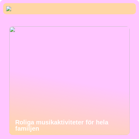
Roliga musikaktiviteter för hela
familjen