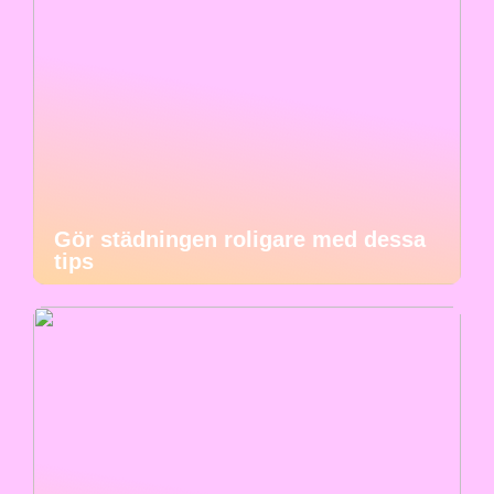
Gör städningen roligare med dessa
tips