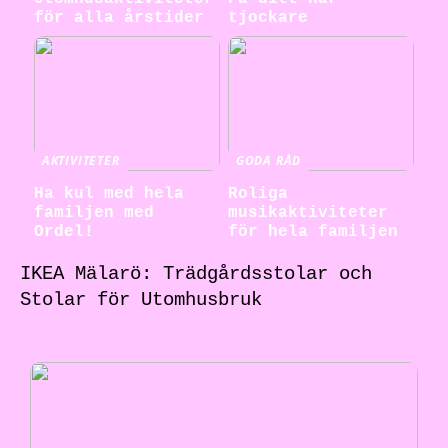
för alla årstider
tjockare
AKTIVITETER
GODA RÅD
Ha kul med hela
Roliga
familjen med
musikaktiviteter
Ordel!
för hela familjen
IKEA Mälarö: Trädgårdsstolar och
Stolar för Utomhusbruk