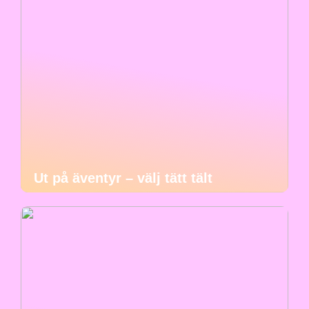
Ut på äventyr – välj tätt tält