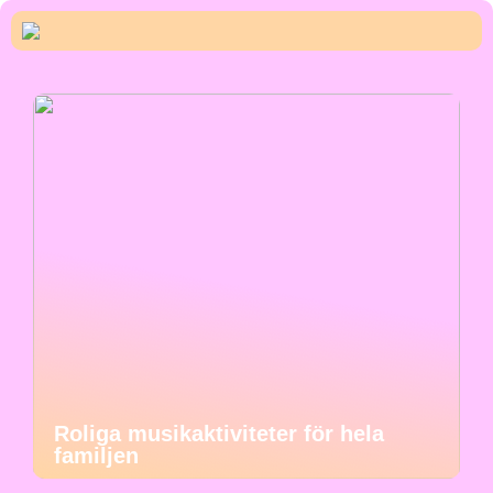
Roliga musikaktiviteter för hela
familjen