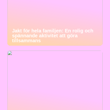
Jakt för hela familjen: En rolig och
spännande aktivitet att göra
tillsammans