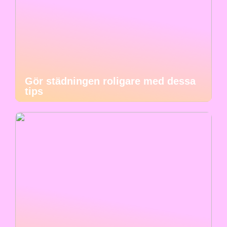
Gör städningen roligare med dessa
tips