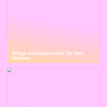
Roliga musikaktiviteter för hela
familjen