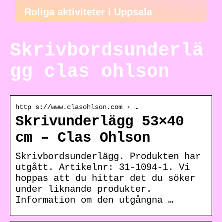
Roliga aktiviteter i Uppsala
Skrivbordsunderlä
gg clas ohlson
http s://www.clasohlson.com › …
Skrivunderlägg 53×40
cm – Clas Ohlson
Skrivbordsunderlägg. Produkten har
utgått. Artikelnr: 31-1094-1. Vi
hoppas att du hittar det du söker
under liknande produkter.
Information om den utgångna …