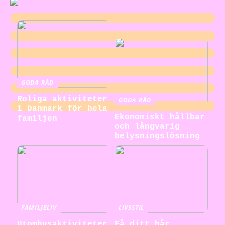
GODA RÅD
Roliga aktiviteter
GODA RÅD
i Danmark för hela
Ekonomiskt hållbar
familjen
och långvarig
belysningslösning
FAMILJELIV
LIVSSTIL
Utomhusaktiviteter
Få ditt hår