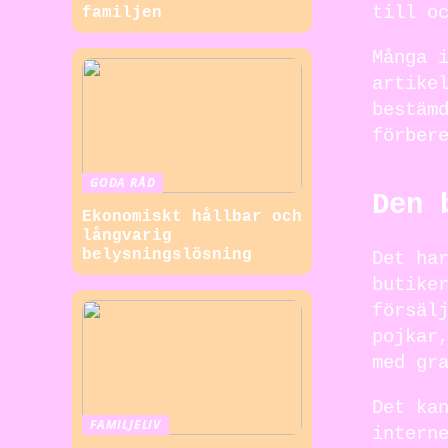
till o
familjen
Många 
artike
bestäm
förber
GODA RÅD
Den 
Ekonomiskt hållbar och
långvarig
belysningslösning
Det ha
butike
försäl
pojkar
med gr
Det ka
FAMILJELIV
intern