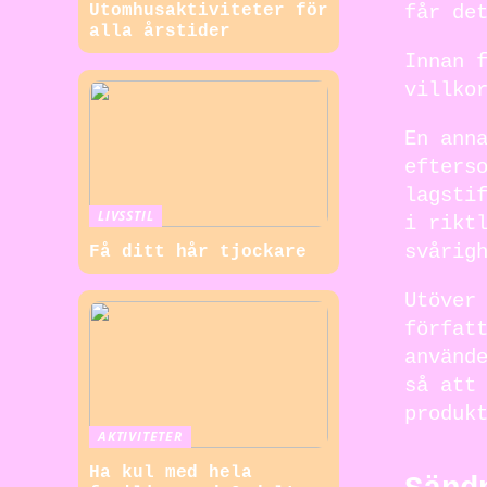
får de
Utomhusaktiviteter för
alla årstider
Innan 
villko
En ann
efters
lagsti
LIVSSTIL
i rikt
svårig
Få ditt hår tjockare
Utöver
förfat
använd
så att
produk
AKTIVITETER
Ha kul med hela