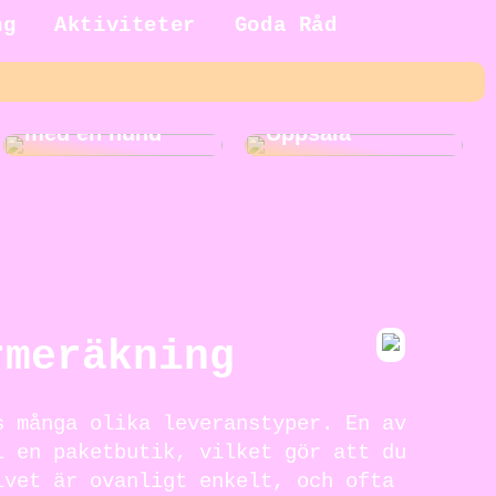
ng
Aktiviteter
Goda Råd
5 fördelar med
Roliga
att växa upp
aktiviteter i
med en hund
Uppsala
rmeräkning
s många olika leveranstyper. En av
l en paketbutik, vilket gör att du
ivet är ovanligt enkelt, och ofta