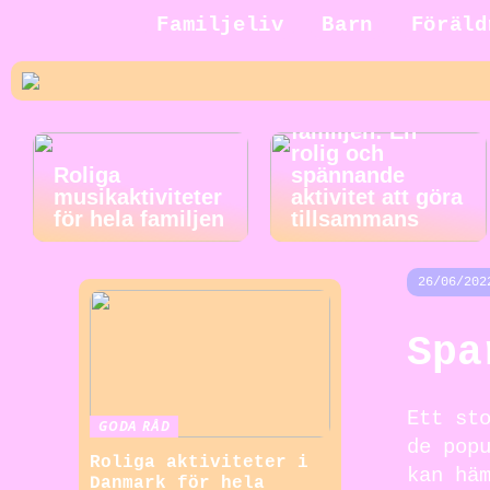
Familjeliv
Barn
Föräld
Jakt för hela
familjen: En
rolig och
Roliga
spännande
musikaktiviteter
aktivitet att göra
för hela familjen
tillsammans
26/06/202
Spa
Ett st
GODA RÅD
de pop
Roliga aktiviteter i
kan hä
Danmark för hela