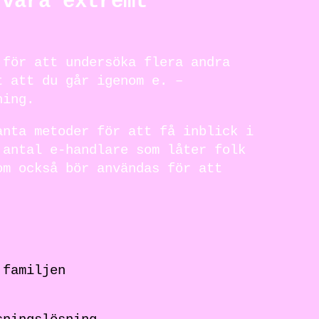
 vara extremt
 för att undersöka flera andra
t att du går igenom e. –
ning.
anta metoder för att få inblick i
 antal e-handlare som låter folk
om också bör användas för att
 familjen