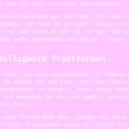
ch med det mest prisvärda leveranssättet.
internethandlare ger möjlighet till dag-t
lnummer, men tänk på att detta kräver att
d tid, med tanke på att de troligen kan k
edda innan paketanställda håller i fyran.
billigaste fraktformen
r visat sig vara supersmidigt för köpare 
r på webben och som tack, ett stort antal
jningsvärdet av särskilt deras bästa test
, och dessutom för män och damer – enormt
atis frakt.
n dock fortfarande vara lönsamt att kolla
et efter erbjudanden innan du slutför din