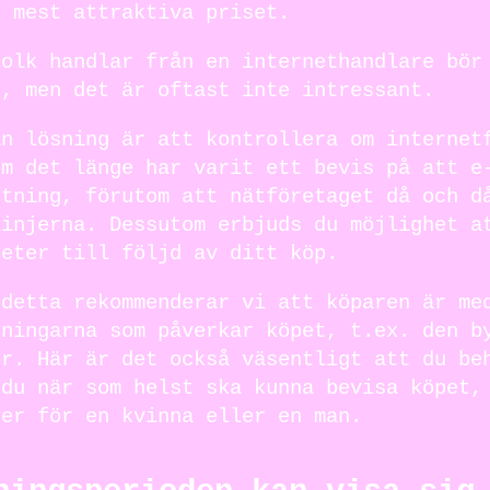
t mest attraktiva priset.
folk handlar från en internethandlare bör
r, men det är oftast inte intressant.
an lösning är att kontrollera om internet
om det länge har varit ett bevis på att e
ftning, förutom att nätföretaget då och d
linjerna. Dessutom erbjuds du möjlighet a
heter till följd av ditt köp.
 detta rekommenderar vi att köparen är me
tningarna som påverkar köpet, t.ex. den b
er. Här är det också väsentligt att du be
 du när som helst ska kunna bevisa köpet,
ter för en kvinna eller en man.