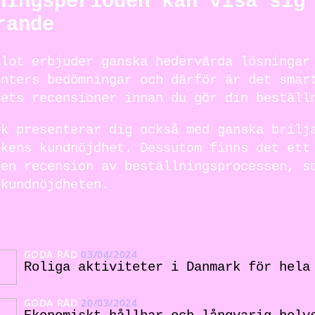
ningsperioden kan visa sig
rande
ilot erbjuder ganska hedervärda lösningar
enters bedömningar och därför är det smar
gets recensioner innan du gör din beställ
ok presenterar dig också med ganska brilj
ikens kundnöjdhet. Dessutom finns det ett
 en recension av beställningsprocessen, s
 kundnöjdheten.
GODA RÅD
03/04/2024
Roliga aktiviteter i Danmark för hela
GODA RÅD
20/03/2024