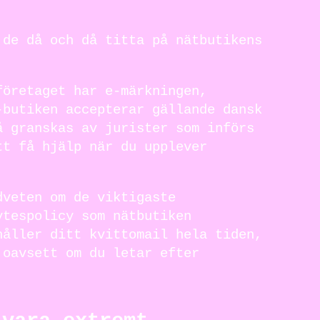
 de då och då titta på nätbutikens
företaget har e-märkningen,
-butiken accepterar gällande dansk
å granskas av jurister som införs
tt få hjälp när du upplever
dveten om de viktigaste
ytespolicy som nätbutiken
håller ditt kvittomail hela tiden,
 oavsett om du letar efter