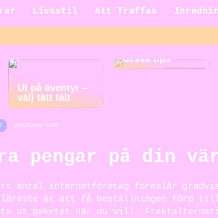
rar
Livsstil
Att Träffas
Inredni
Gör städningen
roligare med
dessa tips
Ut på äventyr –
välj tätt tält
2
Uncategorized
ra pengar på din vä
ort antal internetföretag föreslår gradvi
uläraste är att få beställningen förd til
mta ut paketet när du vill. Fraktalternat