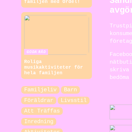
Sänd
familjen med Ordel!
avgö
Trustp
konsum
företa
GODA RÅD
Facebo
nätbut
Roliga
musikaktiviteter för
skriva
hela familjen
bedöma
Familjeliv
Barn
Föräldrar
Livsstil
Att Träffas
Inredning