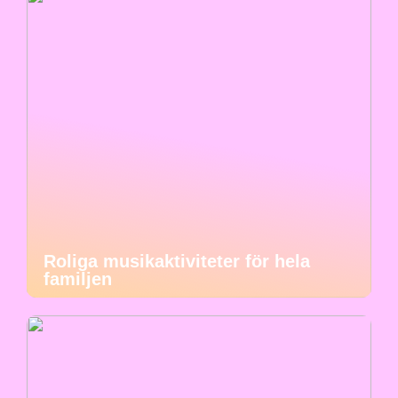
Roliga musikaktiviteter för hela
familjen