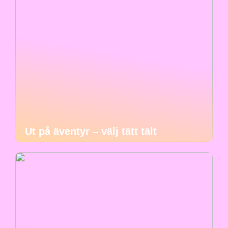
Ut på äventyr – välj tätt tält