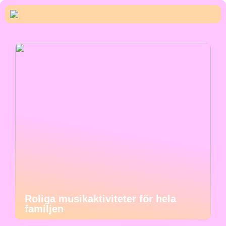
Roliga musikaktiviteter för hela
familjen