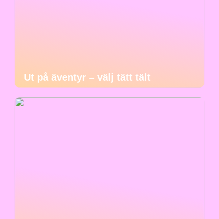
Ut på äventyr – välj tätt tält