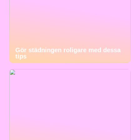
Gör städningen roligare med dessa
tips