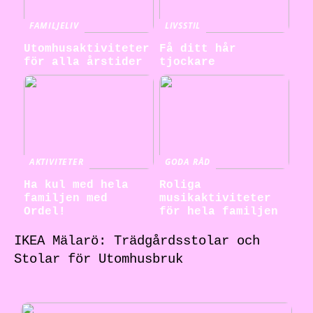
FAMILJELIV
LIVSSTIL
Utomhusaktiviteter
Få ditt hår
för alla årstider
tjockare
AKTIVITETER
GODA RÅD
Ha kul med hela
Roliga
familjen med
musikaktiviteter
Ordel!
för hela familjen
IKEA Mälarö: Trädgårdsstolar och
Stolar för Utomhusbruk