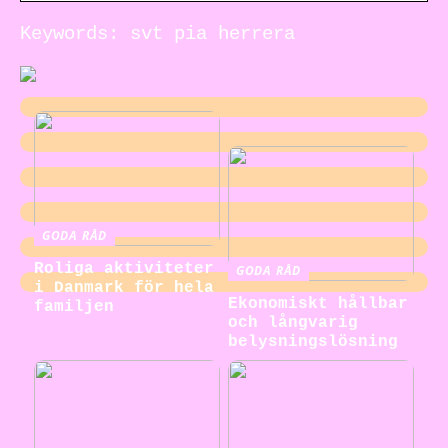
Keywords: svt pia herrera
GODA RÅD
Roliga aktiviteter
GODA RÅD
i Danmark för hela
Ekonomiskt hållbar
familjen
och långvarig
belysningslösning