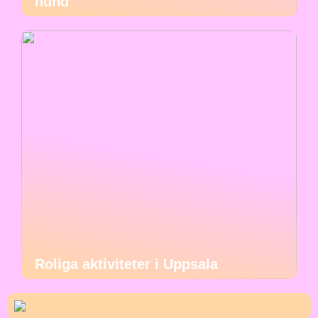
hund
Roliga aktiviteter i Uppsala