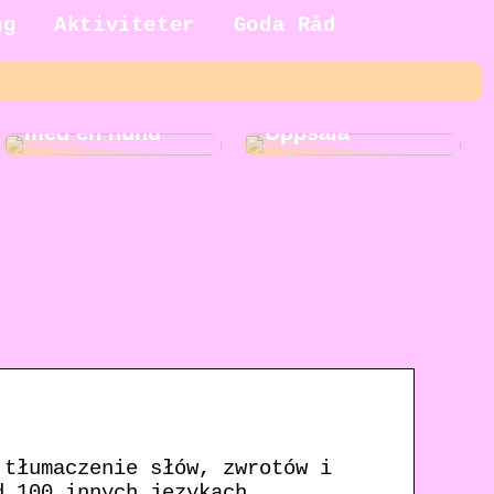
ng
Aktiviteter
Goda Råd
5 fördelar med
Roliga
att växa upp
aktiviteter i
med en hund
Uppsala
 tłumaczenie słów, zwrotów i
d 100 innych językach.