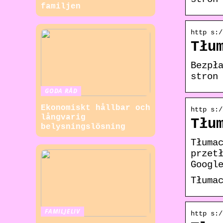
familjen
http s:/
Tłu
Bezpł
stron
GODA RÅD
Ekonomiskt hållbar och
http s:/
långvarig
Tłu
belysningslösning
Tłuma
przet
Googl
Tłuma
FAMILJELIV
http s:/