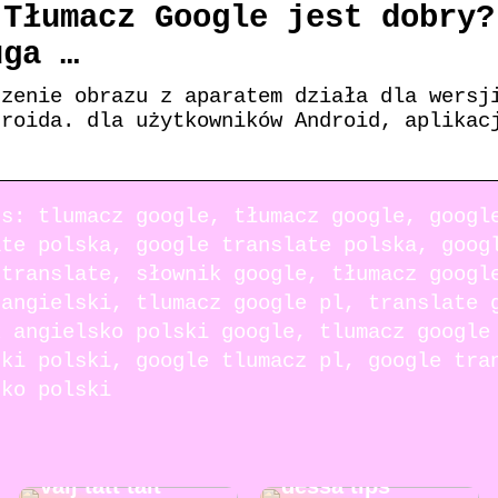
 Tłumacz Google jest dobry?
uga …
czenie obrazu z aparatem działa dla wersj
droida. dla użytkowników Android, aplikac
ds: tlumacz google, tłumacz google, googl
ate polska, google translate polska, goog
 translate, słownik google, tłumacz googl
 angielski, tlumacz google pl, translate 
k angielsko polski google, tlumacz google
ski polski, google tlumacz pl, google tra
sko polski
Gör städningen
Ut på äventyr –
roligare med
välj tätt tält
dessa tips