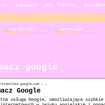
rar
Livsstil
Att Träffas
Inredni
Gör städningen
Ut på äventyr –
roligare med
välj tätt tält
dessa tips
macz google
/translate.google.com › …
macz Google
atna usługa Google, umożliwiająca szybkie
 internetowych w języku angielskim i pona