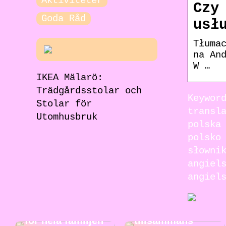
Aktiviteter
Czy
Goda Råd
usł
Tłuma
na An
W …
IKEA Mälarö:
Trädgårdsstolar och
Keywor
Stolar för
transl
Utomhusbruk
polska
polsko
słowni
angiel
Jakt för hela
angiel
familjen: En
rolig och
Roliga
spännande
musikaktiviteter
aktivitet att göra
för hela familjen
tillsammans