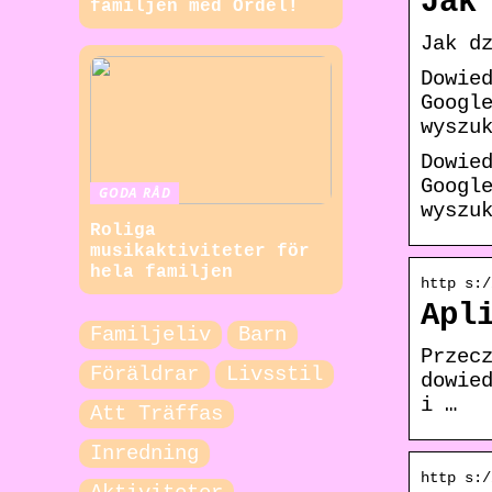
Jak
familjen med Ordel!
Jak d
Dowie
Googl
wyszu
Dowie
Googl
GODA RÅD
wyszu
Roliga
musikaktiviteter för
hela familjen
http s:/
Apl
Familjeliv
Barn
Przec
Föräldrar
Livsstil
dowie
i …
Att Träffas
Inredning
http s:/