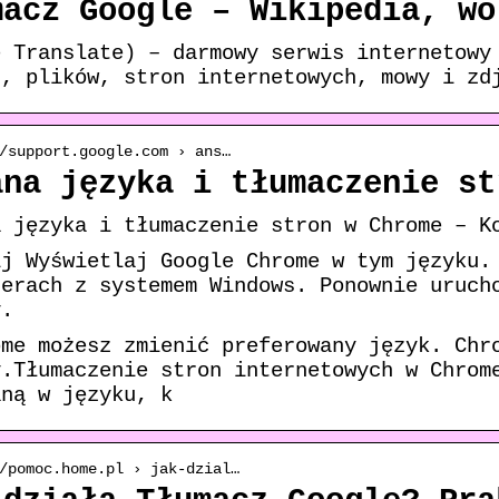
macz Google – Wikipedia, wo
e Translate) – darmowy serwis internetowy
u, plików, stron internetowych, mowy i zd
/support.google.com › ans…
ana języka i tłumaczenie st
a języka i tłumaczenie stron w Chrome – K
ij Wyświetlaj Google Chrome w tym języku.
terach z systemem Windows. Ponownie uruch
y.
ome możesz zmienić preferowany język. Chr
y.Tłumaczenie stron internetowych w Chrom
aną w języku, k
/pomoc.home.pl › jak-dzial…