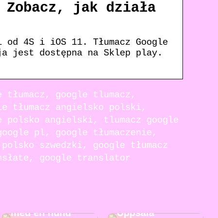
 Zobacz, jak działa
i od 4S i iOS 11. Tłumacz Google
ja jest dostępna na Sklep play.
e tłumacz, google tlumacz,
le tłumacz angielsko polski,
e polsko angielski, tlumacz google
google pl, google tłumaczenie,
 polsko szwedzki, google tłumacz
nsłate, google translator
5 fördelar med
Roliga
att växa upp
aktiviteter i
med en hund
Uppsala