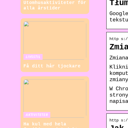
Tłu
Utomhusaktiviteter för
alla årstider
Googl
tekst
http s:/
Zmi
LIVSSTIL
Zmian
Få ditt hår tjockare
Klikn
kompu
zmian
W Chr
stron
napis
AKTIVITETER
http s:/
Ha kul med hela