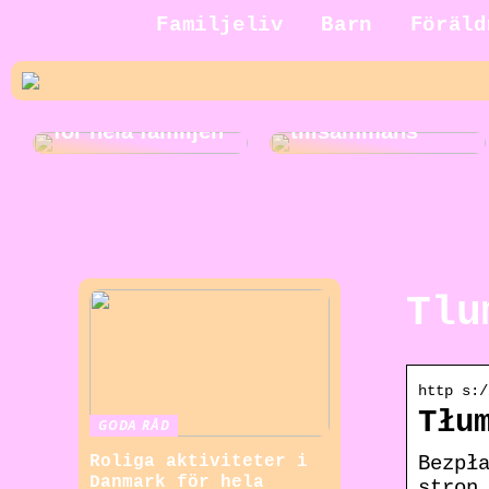
Jakt för hela
Familjeliv
Barn
Föräld
familjen: En
rolig och
Roliga
spännande
musikaktiviteter
aktivitet att göra
för hela familjen
tillsammans
Tlu
http s:/
Tłu
GODA RÅD
Bezpł
Roliga aktiviteter i
Danmark för hela
stron