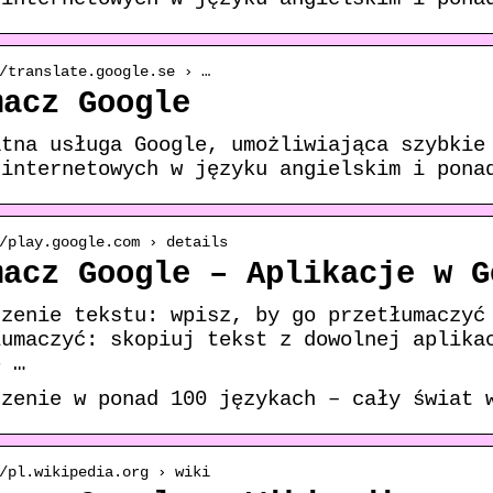
/translate.google.se › …
macz Google
atna usługa Google, umożliwiająca szybkie
 internetowych w języku angielskim i pona
/play.google.com › details
macz Google – Aplikacje w G
czenie tekstu: wpisz, by go przetłumaczyć
łumaczyć: skopiuj tekst z dowolnej aplika
e …
czenie w ponad 100 językach – cały świat 
/pl.wikipedia.org › wiki