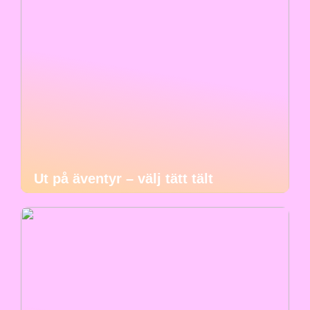
Ut på äventyr – välj tätt tält