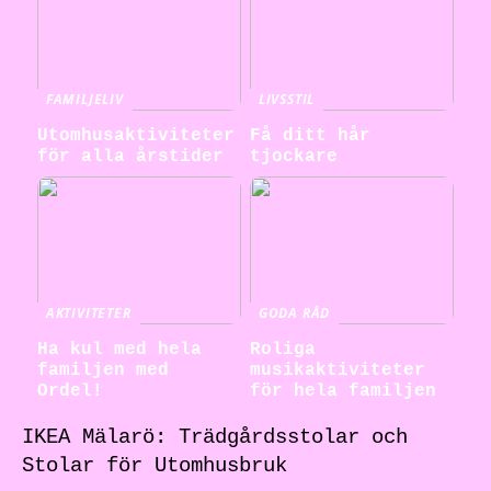
FAMILJELIV
LIVSSTIL
Utomhusaktiviteter
Få ditt hår
för alla årstider
tjockare
AKTIVITETER
GODA RÅD
Ha kul med hela
Roliga
familjen med
musikaktiviteter
Ordel!
för hela familjen
IKEA Mälarö: Trädgårdsstolar och
Stolar för Utomhusbruk