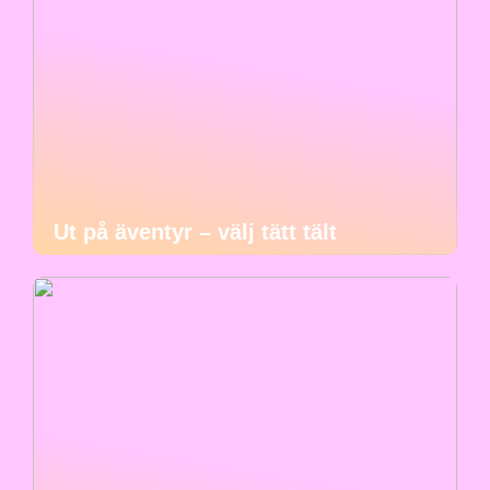
Ut på äventyr – välj tätt tält