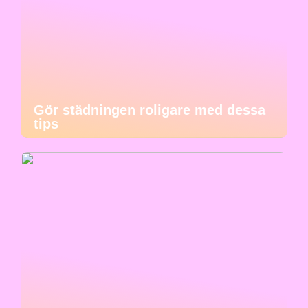
Gör städningen roligare med dessa
tips