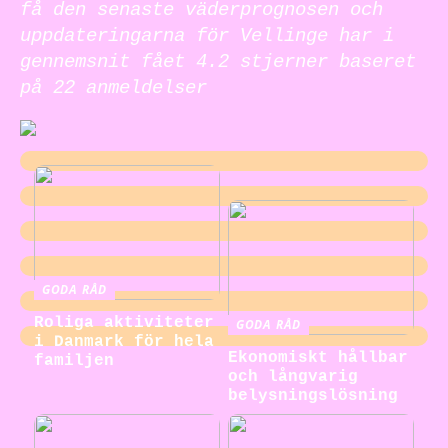
få den senaste väderprognosen och
uppdateringarna för Vellinge har i
gennemsnit fået
4.2
stjerner baseret
på
22
anmeldelser
GODA RÅD
Roliga aktiviteter
GODA RÅD
i Danmark för hela
Ekonomiskt hållbar
familjen
och långvarig
belysningslösning