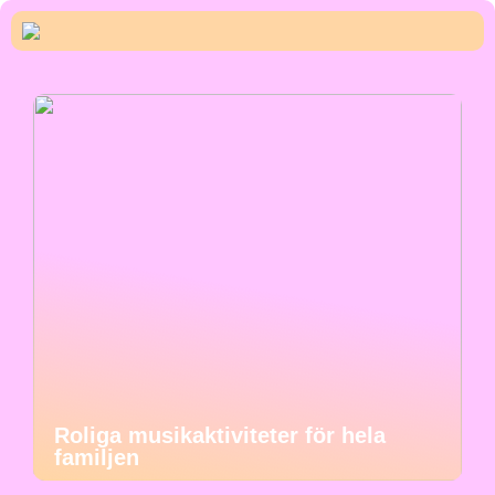
Roliga musikaktiviteter för hela
familjen