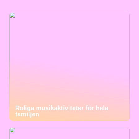
Roliga musikaktiviteter för hela
familjen