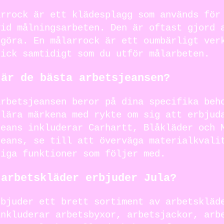
arrock är ett klädesplagg som används för
vid målningsarbeten. Den är oftast gjord 
ngöra. En målarrock är ett oumbärligt ver
kick samtidigt som du utför målarbeten.
 är de bästa arbetsjeansen?
arbetsjeansen beror på dina specifika beh
ulära märkena med rykte om sig att erbjud
jeans inkluderar Carhartt, Blåkläder och 
jeans, se till att överväga materialkvali
riga funktioner som följer med.
 arbetskläder erbjuder Jula?
rbjuder ett brett sortiment av arbetskläd
inkluderar arbetsbyxor, arbetsjackor, arb