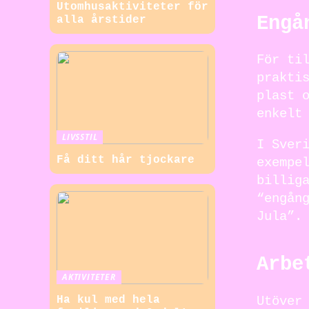
Utomhusaktiviteter för
Engå
alla årstider
För ti
prakti
plast 
enkelt
LIVSSTIL
I Sver
Få ditt hår tjockare
exempe
billig
“engån
Jula”.
Arbe
AKTIVITETER
Utöver
Ha kul med hela