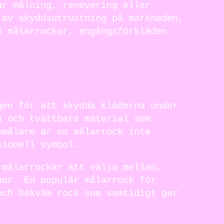
ar målning, renovering eller
 av skyddsutrustning på marknaden,
å målarrockar, engångsförkläden
gen för att skydda kläderna under
a och tvättbara material som
smålare är en målarrock inte
sionell symbol.
 målarrockar att välja mellan,
nor. En populär målarrock för
och bekväm rock som samtidigt ger