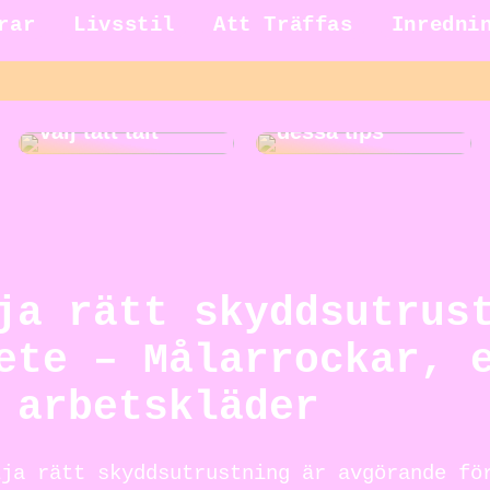
rar
Livsstil
Att Träffas
Inredni
Gör städningen
Ut på äventyr –
roligare med
välj tätt tält
dessa tips
ja rätt skyddsutrus
ete – Målarrockar, 
 arbetskläder
lja rätt skyddsutrustning är avgörande fö