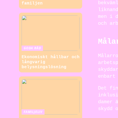
bekväm
familjen
liknan
men i 
och ar
Måla
GODA RÅD
Målarr
Ekonomiskt hållbar och
långvarig
arbets
belysningslösning
skydda
enbart
Det fi
inklus
damer 
skydd 
FAMILJELIV