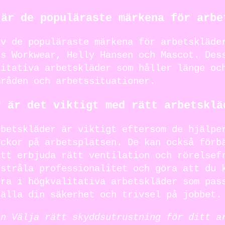
 är de populäraste märkena för arbe
av de populäraste märkena för arbetskläde
rs Workwear, Helly Hansen och Mascot. Des
litativa arbetskläder som håller länge oc
mråden och arbetssituationer.
r är det viktigt med rätt arbetsklä
rbetskläder är viktigt eftersom de hjälpe
yckor på arbetsplatsen. De kan också förb
att erbjuda rätt ventilation och rörelsef
tstråla professionalitet och göra att du 
era i högkvalitativa arbetskläder som pas
tälla din säkerhet och trivsel på jobbet.
en Välja rätt skyddsutrustning för ditt a