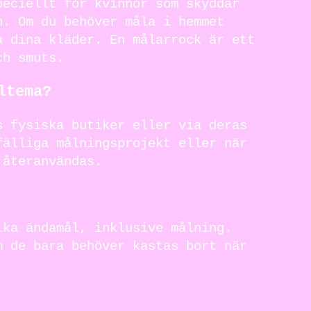
peciellt för kvinnor som skyddar
n. Om du behöver måla i hemmet
a dina kläder. En målarrock är ett
ch smuts.
ltema?
s fysiska butiker eller via deras
fälliga målningsprojekt eller när
 återanvändas.
ika ändamål, inklusive målning.
m de bara behöver kastas bort när