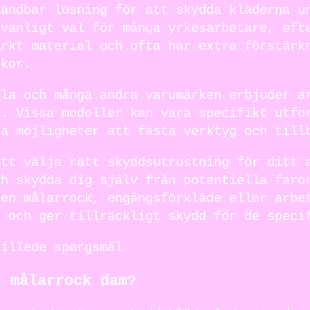
vändbar lösning för att skydda kläderna u
 vanligt val för många yrkesarbetare, eft
arkt material och ofta har extra förstärk
ckor.
ula och många andra varumärken erbjuder a
l. Vissa modeller kan vara specifikt utfo
da möjligheter att fästa verktyg och till
att välja rätt skyddsutrustning för ditt 
ch skydda dig själv från potentiella faro
 en målarrock, engångsförkläde eller arbe
t och ger tillräckligt skydd för de speci
tillede spørgsmål
r målarrock dam?