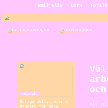
Jakt för hela
Familjeliv
Barn
Föräld
familjen: En
rolig och
Roliga
spännande
musikaktiviteter
aktivitet att göra
för hela familjen
tillsammans
Väl
arb
och
GODA RÅD
Roliga aktiviteter i
Att vä
Danmark för hela