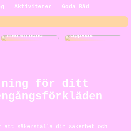
ng
Aktiviteter
Goda Råd
5 fördelar med
Roliga
att växa upp
aktiviteter i
med en hund
Uppsala
tning för ditt
engångsförkläden
r att säkerställa din säkerhet och