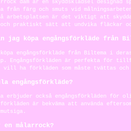
arrock dam är en skyddsklädsel designad s
na från färg och smuts vid målningsarbete
på arbetsplatsen är det viktigt att skydd
 och praktiskt sätt att undvika fläckar o
an jag köpa engångsförkläde från Bi
 köpa engångsförkläde från Biltema i dera
op. Engångsförkläden är perfekta för till
e vill ha förkläden som måste tvättas och
ula engångsförkläde?
la erbjuder också engångsförkläden för ol
sförkläden är bekväma att använda efterso
smutsiga.
r en målarrock?