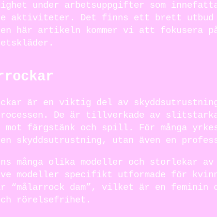
lighet under arbetsuppgifter som innefatt
de aktiviteter. Det finns ett brett utbud
den här artikeln kommer vi att fokusera p
betskläder.
rrockar
ockar är en viktig del av skyddsutrustnin
processen. De är tillverkade av slitstark
r mot färgstänk och spill. För många yrke
 en skyddsutrustning, utan även en profes
nns många olika modeller och storlekar av
ive modeller specifikt utformade för kvin
är “målarrock dam”, vilket är en feminin 
och rörelsefrihet.