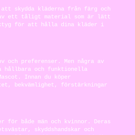
 att skydda kläderna från färg och
av ett tåligt material som är lätt
ktyg för att hålla dina kläder i
ov och preferenser. Men några av
a hållbara och funktionella
Mascot. Innan du köper
tet, bekvämlighet, förstärkningar
er för både män och kvinnor. Deras
etsvästar, skyddshandskar och