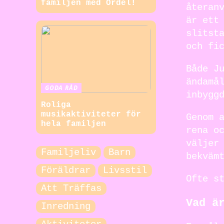
familjen med Ordel!
återan
är ett
slitst
och fi
Både J
ändamå
GODA RÅD
inbygg
Roliga
musikaktiviteter för
Genom 
hela familjen
rena o
väljer
Familjeliv
Barn
bekväm
Föräldrar
Livsstil
Ofte s
Att Träffas
Vad ä
Inredning