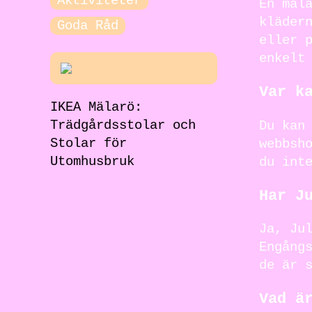
Aktiviteter
En mål
kläder
Goda Råd
eller 
enkelt
Var k
IKEA Mälarö:
Trädgårdsstolar och
Du kan
Stolar för
webbsh
Utomhusbruk
du int
Har J
Ja, Ju
Engång
de är 
Vad ä