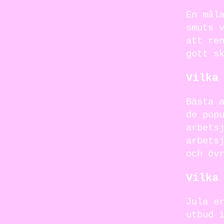
En mål
smuts 
att re
gott s
Vilka
Bästa 
de pop
arbets
arbets
och öv
Vilka
Jula e
utbud 