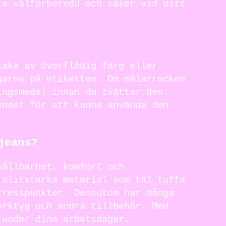
ra välförberedd och säker vid ditt
kaka av överflödig färg eller
garna på etiketten. Om målarrocken
ingsmedel innan du tvättar den.
undet för att kunna använda den
jeans?
hållbarhet, komfort och
 slitstarka material som tål tuffa
tresspunkter. Dessutom har många
erktyg och andra tillbehör. Med
 under dina arbetsdagar.