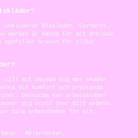
tskläder?
r inkluderar Blåkläder, Carhartt,
sa märken är kända för att erbjuda
h uppfyller kraven för olika
der?
r till att skydda dig mot skador
ättra din komfort och prestanda
rihet. Dessutom kan arbetskläder
känner dig stolt över ditt arbete.
sar dina arbetsbehov för att
rbete – Målarrockar,