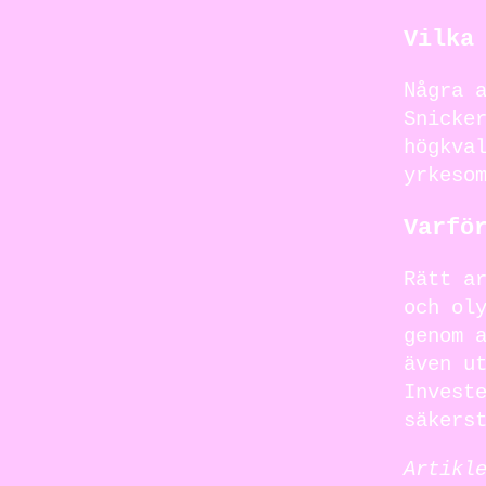
Vilka
Några 
Snicke
högkva
yrkeso
Varfö
Rätt a
och ol
genom 
även u
Invest
säkers
Artikl