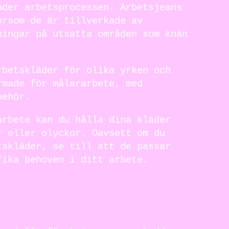
nder arbetsprocessen. Arbetsjeans
ersom de är tillverkade av
ningar på utsatta områden som knän
rbetskläder för olika yrken och
rmade för målararbete, med
behör.
arbete kan du hålla dina kläder
r eller olyckor. Oavsett om du
tskläder, se till att de passar
fika behoven i ditt arbete.