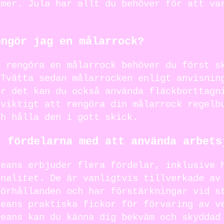
 mer. Jula har allt du behöver för att va
.
engör jag en målarrock?
t rengöra en målarrock behöver du först s
 Tvätta sedan målarrocken enligt anvisnin
er det kan du också använda fläckborttagn
 viktigt att rengöra din målarrock regelb
ch hålla den i gott skick.
r fördelarna med att använda arbets
jeans erbjuder flera fördelar, inklusive 
onalitet. De är vanligtvis tillverkade av
förhållanden och har förstärkningar vid s
jeans praktiska fickor för förvaring av v
jeans kan du känna dig bekväm och skyddad