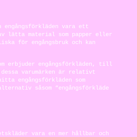
n engångsförkläden vara ett
av lätta material som papper eller
liska för engångsbruk och kan
om erbjuder engångsförkläden, till
 dessa varumärken är relativt
hitta engångsförkläden som
alternativ såsom “engångsförkläde
etskläder vara en mer hållbar och