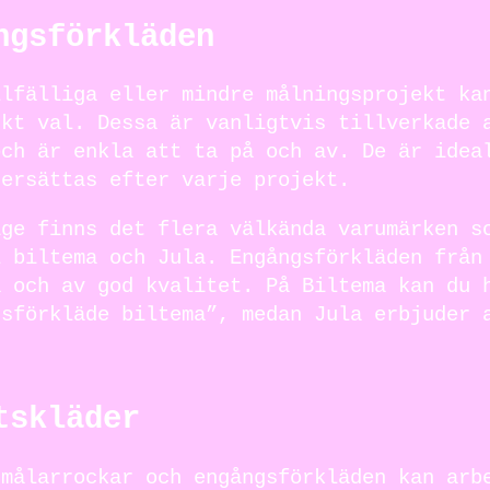
ngsförkläden
llfälliga eller mindre målningsprojekt ka
skt val. Dessa är vanligtvis tillverkade 
och är enkla att ta på och av. De är idea
 ersättas efter varje projekt.
ige finns det flera välkända varumärken s
l biltema och Jula. Engångsförkläden från
a och av god kvalitet. På Biltema kan du 
gsförkläde biltema”, medan Jula erbjuder 
tskläder
 målarrockar och engångsförkläden kan arb