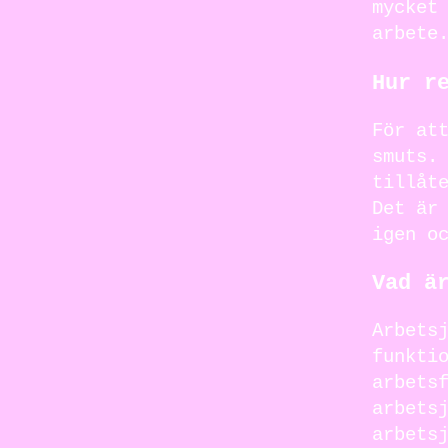
mycket
arbete
Hur r
För at
smuts.
tillåt
Det är
igen o
Vad ä
Arbets
funkti
arbets
arbets
arbets