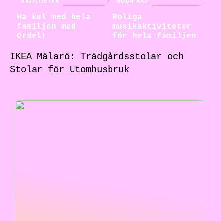
AKTIVITETER
GODA RÅD
Ha kul med hela
Roliga
familjen med
musikaktiviteter
Ordel!
för hela familjen
IKEA Mälarö: Trädgårdsstolar och
Stolar för Utomhusbruk