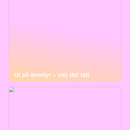
Ut på äventyr – välj tätt tält