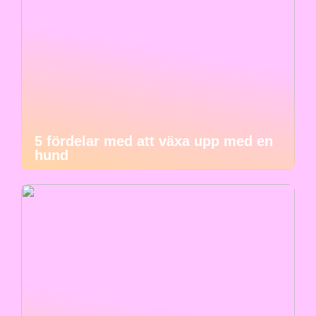
5 fördelar med att växa upp med en
hund