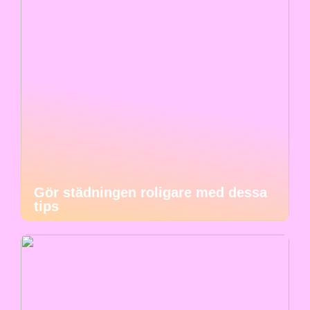
Gör städningen roligare med dessa
tips