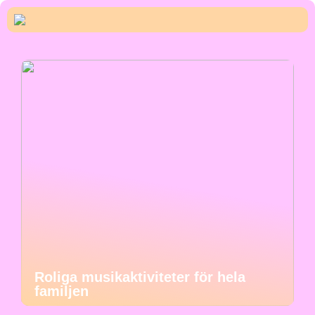
Roliga musikaktiviteter för hela
familjen