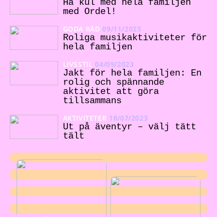
Ha kul med hela familjen
med Ordel!
GODA RÅD
09/11/2023
Roliga musikaktiviteter för
hela familjen
LIVSSTIL
04/09/2023
Jakt för hela familjen: En
rolig och spännande
aktivitet att göra
tillsammans
AKTIVITETER
18/07/2023
Ut på äventyr – välj tätt
tält