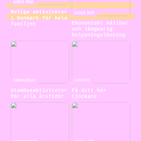
GODA RÅD
Roliga aktiviteter
GODA RÅD
i Danmark för hela
Ekonomiskt hållbar
familjen
och långvarig
belysningslösning
FAMILJELIV
LIVSSTIL
Utomhusaktiviteter
Få ditt hår
för alla årstider
tjockare