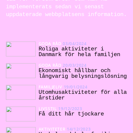
implementerats sedan vi senast
uppdaterade webbplatsens information.
GODA RÅD
03/04/2024
Roliga aktiviteter i
Danmark för hela familjen
GODA RÅD
20/03/2024
Ekonomiskt hållbar och
långvarig belysningslösning
FAMILJELIV
19/01/2024
Utomhusaktiviteter för alla
årstider
LIVSSTIL
19/12/2023
Få ditt hår tjockare
AKTIVITETER
14/12/2023