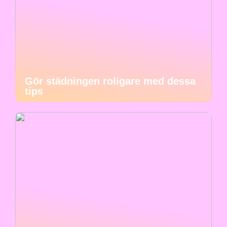
Gör städningen roligare med dessa
tips