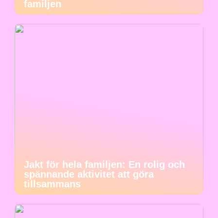
familjen
Jakt för hela familjen: En rolig och
spännande aktivitet att göra
tillsammans