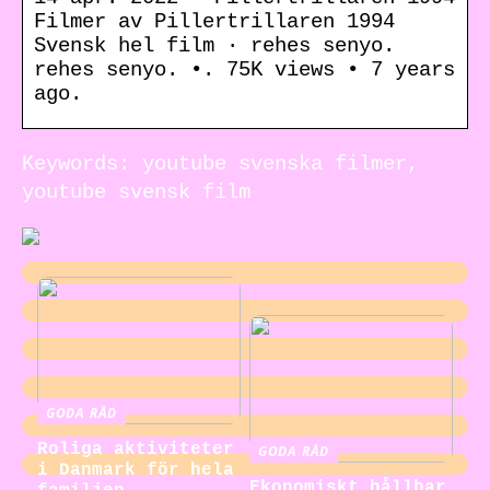
Filmer av Pillertrillaren 1994
Svensk hel film · rehes senyo.
rehes senyo. •. 75K views • 7 years
ago.
Keywords: youtube svenska filmer,
youtube svensk film
GODA RÅD
Roliga aktiviteter
GODA RÅD
i Danmark för hela
Ekonomiskt hållbar