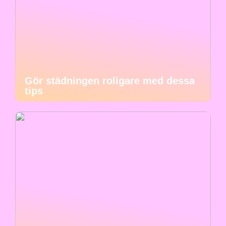
Gör städningen roligare med dessa
tips