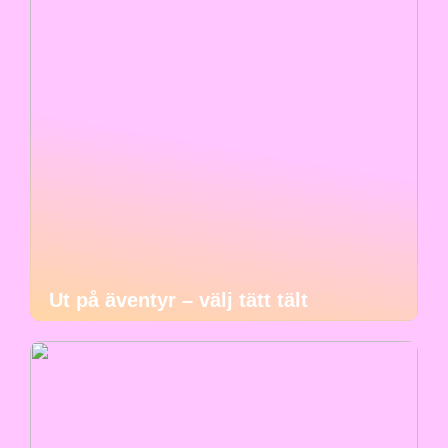
Ut på äventyr – välj tätt tält