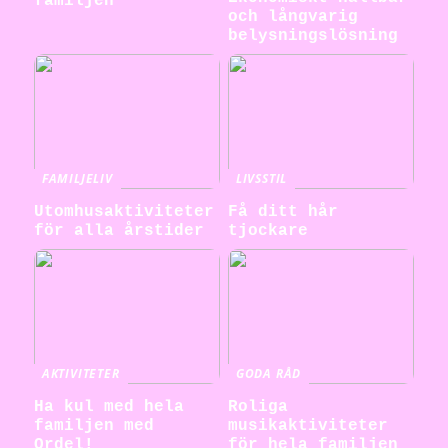
familjen
och långvarig
belysningslösning
FAMILJELIV
LIVSSTIL
Utomhusaktiviteter
Få ditt hår
för alla årstider
tjockare
AKTIVITETER
GODA RÅD
Ha kul med hela
Roliga
familjen med
musikaktiviteter
Ordel!
för hela familjen