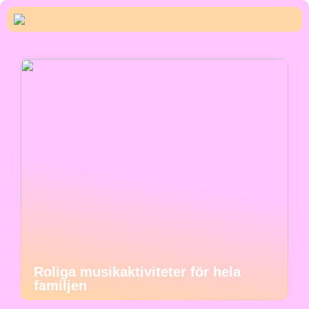
Roliga musikaktiviteter för hela
familjen