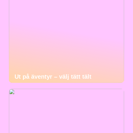
Ut på äventyr – välj tätt tält